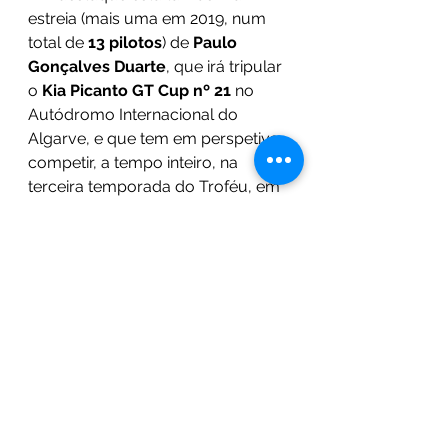
estreia (mais uma em 2019, num 
total de 
13 pilotos
) de 
Paulo 
Gonçalves Duarte
, que irá tripular 
o 
Kia Picanto GT Cup nº 21
 no 
Autódromo Internacional do 
Algarve, e que tem em perspetiva 
competir, a tempo inteiro, na 
terceira temporada do Troféu, em 
2020.
O grupo de participantes é 
completado pelos ‘convidados’ 
João Seabra
 e 
Alfredo Lavrador,
com ambos a dividirem as honras 
de condução a bordo do Picanto 
nº 7 da Kia Portugal.
O programa desportivo desta 5.ª e 