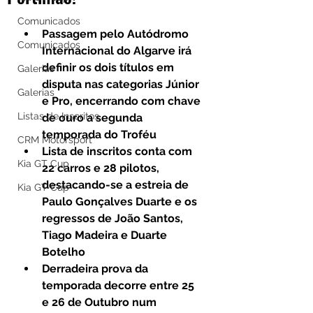
Comunicados
Passagem pelo Autódromo 
Comunicados
Internacional do Algarve irá 
definir os dois títulos em 
Galerias
disputa nas categorias Júnior 
Galerias
e Pro, encerrando com chave 
Listas de Inscritos
de ouro a segunda 
temporada do Troféu
CRM Motorsport
Lista de inscritos conta com 
Kia GT Cup
22 carros e 28 pilotos, 
destacando-se a estreia de 
Kia GT Cup
Paulo Gonçalves Duarte e os 
regressos de João Santos, 
Tiago Madeira e Duarte 
Botelho
Derradeira prova da 
temporada decorre entre 25 
e 26 de Outubro num 