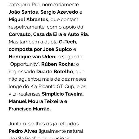
categoria Pro, nomeadamente 
João Santos
, 
Sérgio Azevedo
 e 
Miguel Abrantes
, que contam, 
respetivamente, com o apoio da 
Corvauto, Casa da Eira e Auto Ria. 
Mas também a dupla
 G-Tech, 
composta por José Supico 
e 
Henrique van Uden; 
o segundo 
“Opportunity”,
 Rúben Rocha; 
o 
regressado 
Duarte Botelho
, que 
não aguentou mais de dez meses 
longe do Kia Picanto GT Cup, e os 
vila-realenses
 Simplício Taveira, 
Manuel Moura Teixeira e 
Francisco Marrão. 
Juntam-se-lhes os já referidos
Pedro Alves 
(igualmente natural 
de Vila Real) e os principais 