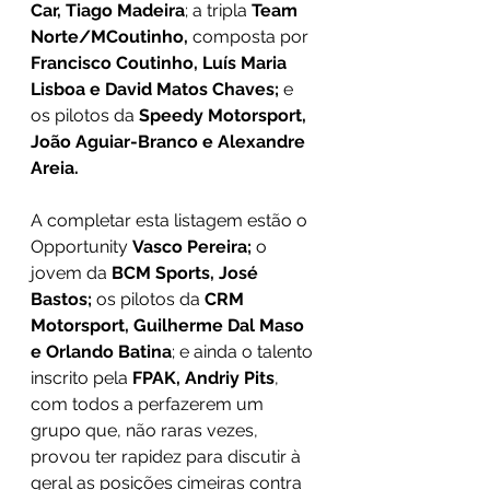
Car, Tiago Madeira
; a tripla
 Team 
Norte/MCoutinho, 
composta por
Francisco Coutinho, Luís Maria 
Lisboa e David Matos Chaves; 
e 
os pilotos da 
Speedy Motorsport, 
João Aguiar-Branco e Alexandre 
Areia. 
A completar esta listagem estão o 
Opportunity 
Vasco Pereira;
 o 
jovem da
 BCM Sports, José 
Bastos;
 os pilotos da
 CRM 
Motorsport, Guilherme Dal Maso 
e Orlando Batina
; e ainda o talento 
inscrito pela
 FPAK, Andriy Pits
, 
com todos a perfazerem um 
grupo que, não raras vezes, 
provou ter rapidez para discutir à 
geral as posições cimeiras contra 