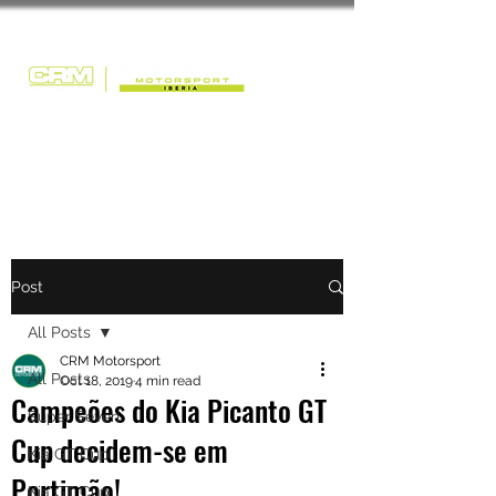
Post
All Posts
CRM Motorsport
All Posts
Oct 18, 2019
4 min read
Campeões do Kia Picanto GT
Super Seven
Cup decidem-se em
Kia GT Cup
Portimão!
Kia GT Cup