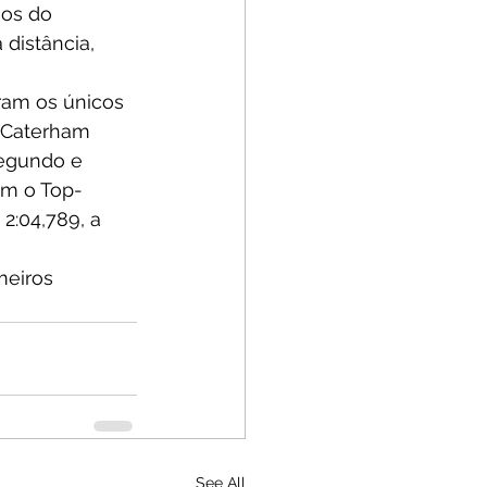
ios do 
distância, 
ram os únicos 
s Caterham 
egundo e 
am o Top-
2:04,789, a 
meiros 
See All