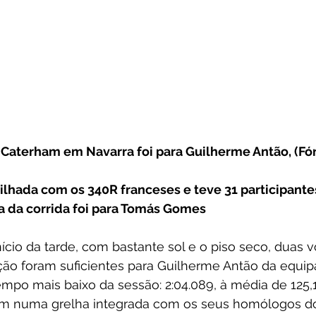
s Caterham em Navarra foi para Guilherme Antão, (Fó
artilhada com os 340R franceses e teve 31 participante
da da corrida foi para Tomás Gomes
nício da tarde, com bastante sol e o piso seco, duas v
ação foram suficientes para Guilherme Antão da equip
tempo mais baixo da sessão: 2:04.089, à média de 125,
rem numa grelha integrada com os seus homólogos 