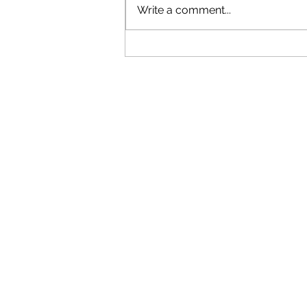
Write a comment...
Caterham SS600: Synergy Driver
Performance venceu de forma
convincente as 3 horas do Estoril