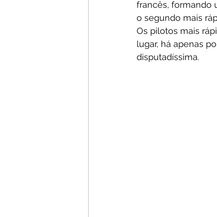
francês, formando u
o segundo mais ráp
Os pilotos mais rá
lugar, há apenas p
disputadíssima. 