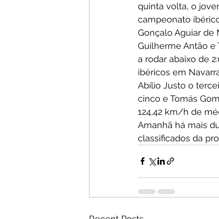
quinta volta, o jov
campeonato ibérico
Gonçalo Aguiar de 
Guilherme Antão e 
a rodar abaixo de 2:
ibéricos em Navarr
Abílio Justo o terc
cinco e Tomás Gomes
124,42 km/h de méd
Amanhã há mais dua
classificados da pro
Recent Posts