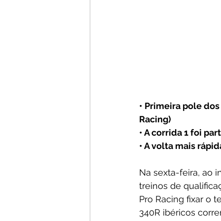
• Primeira pole do
Racing)
• A corrida 1 foi p
• A volta mais rápi
Na sexta-feira, ao i
treinos de qualific
Pro Racing fixar o 
340R ibéricos cor