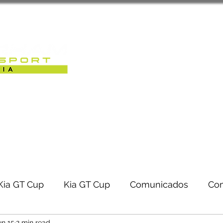
Sobre Nós
Caterham Motorsport 
RACK-DAYS | EVENTOS
Kia GT Cup
Kia GT Cup
Comunicados
Co
un 15
2 min read