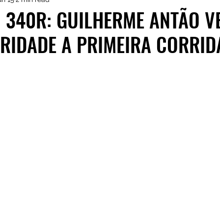
istas de Inscritos
CRM Motorsport
Kia GT Cu
 340R: GUILHERME ANTÃO V
RIDADE A PRIMEIRA CORRID