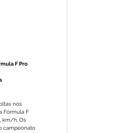
rmula F Pro 
s
oltas nos 
a Fórmula F 
1 km/h. Os 
do campeonato 