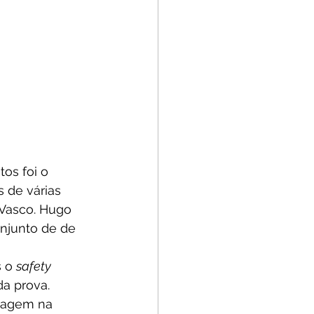
os foi o 
 de várias 
 Vasco. Hugo 
onjunto de de 
 o 
safety 
a prova. 
sagem na 