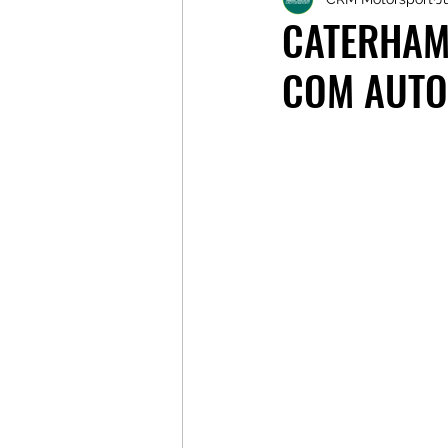
Galerias
Galerias
L
CATERHAM
COM AUTO