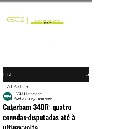
Post
All Posts
CRM Motorsport
All Posts
Apr 20, 2025
2 min read
Caterham 340R: quatro
Super Seven
corridas disputadas até à
Kia GT Cup
última volta
Kia GT Cup