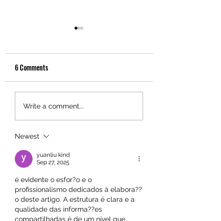
6 Comments
Caterham 340R: Diogo
Caterham 420R: J. J.
Write a comment...
Tavares bisa no Estoril,
Oliveira e Francisco V
vencendo a última corrida
dividem as vitórias n
Newest
de sábado
segundo dia
yuanliu kind
Sep 27, 2025
é evidente o esfor?o e o 
profissionalismo dedicados à elabora??
o deste artigo. A estrutura é clara e a 
qualidade das informa??es 
compartilhadas é de um nível que 