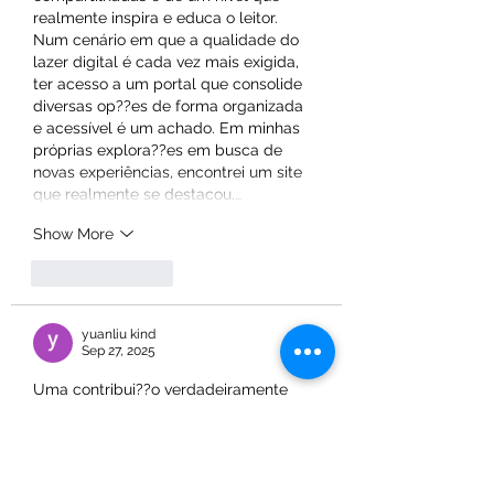
realmente inspira e educa o leitor. 
Num cenário em que a qualidade do 
lazer digital é cada vez mais exigida, 
ter acesso a um portal que consolide 
diversas op??es de forma organizada 
e acessível é um achado. Em minhas 
próprias explora??es em busca de 
novas experiências, encontrei um site 
que realmente se destacou,…
Show More
Like
Reply
yuanliu kind
Sep 27, 2025
Uma contribui??o verdadeiramente 
valiosa para a comunidade. A 
profundidade da análise e a clareza 
da exposi??o s?o dignas de nota, 
tornando este artigo uma referência 