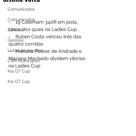
Comunicados
Comunicados
-    19 Caterham 340R em pista, 
cinco dos quais na Ladies Cup
Galerias
-    Ruben Costa venceu três das 
Galerias
quatro corridas
Listas de Inscritos
-    Mariana Posser de Andrade e 
Mariana Machado dividem vitórias 
CRM Motorsport
na Ladies Cup
Kia GT Cup
Kia GT Cup