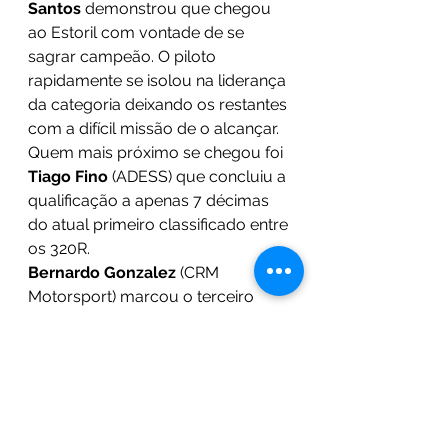
Santos
 demonstrou que chegou 
ao Estoril com vontade de se 
sagrar campeão. O piloto 
rapidamente se isolou na liderança 
da categoria deixando os restantes 
com a difícil missão de o alcançar. 
Quem mais próximo se chegou foi 
Tiago Fino
 (ADESS) que concluiu a 
qualificação a apenas 7 décimas 
do atual primeiro classificado entre 
os 320R.
Bernardo Gonzalez
 (CRM 
Motorsport) marcou o terceiro 
tempo entre os participantes 
portugueses com o jovem 
Zé 
João Magalhães
 (Team Nuoorte) a 
ser o quarto mais veloz. 
Gonçalo 
Nobre da Veiga
(CRM Motorsport), 
Frederico Brion Sanches
 (BS 