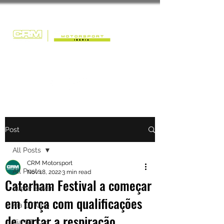
Post
All Posts
CRM Motorsport
All Posts
Nov 18, 2022
3 min read
Caterham Festival a começar
Super Seven
em força com qualificações
Kia GT Cup
de cortar a respiração.
Kia GT Cup