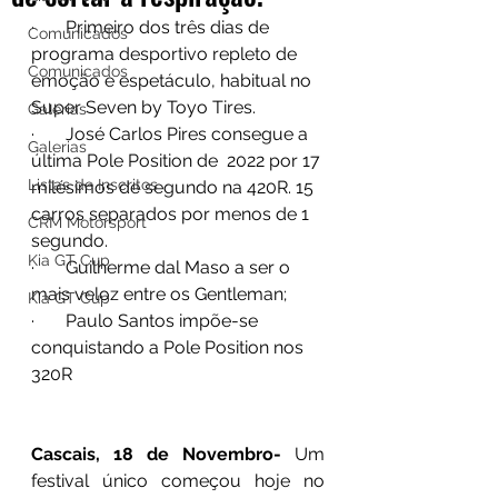
·       Primeiro dos três dias de 
Comunicados
programa desportivo repleto de 
Comunicados
emoção e espetáculo, habitual no 
Super Seven by Toyo Tires.
Galerias
·       José Carlos Pires consegue a 
Galerias
última Pole Position de  2022 por 17 
Listas de Inscritos
milésimos de segundo na 420R. 15 
carros separados por menos de 1 
CRM Motorsport
segundo.
Kia GT Cup
·       Guilherme dal Maso a ser o 
mais veloz entre os Gentleman;
Kia GT Cup
·       Paulo Santos impõe-se 
conquistando a Pole Position nos 
320R
Cascais, 18 de Novembro- 
Um 
festival único começou hoje no 