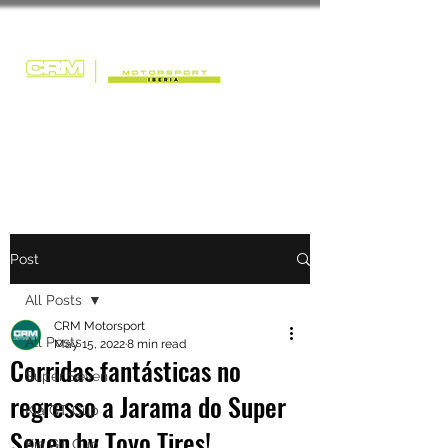
Post
All Posts
CRM Motorsport
All Posts
May 15, 2022
8 min read
Corridas fantásticas no
Super Seven
regresso a Jarama do Super
Kia GT Cup
Seven by Toyo Tires!
Kia GT Cup