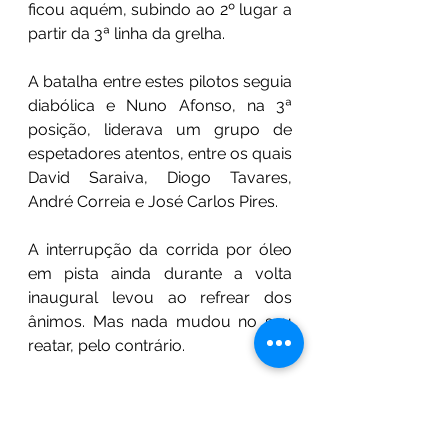
ficou aquém, subindo ao 2º lugar a 
partir da 3ª linha da grelha. 
A batalha entre estes pilotos seguia 
diabólica e Nuno Afonso, na 3ª 
posição, liderava um grupo de 
espetadores atentos, entre os quais 
David Saraiva, Diogo Tavares, 
André Correia e José Carlos Pires. 
A interrupção da corrida por óleo 
em pista ainda durante a volta 
inaugural levou ao refrear dos 
ânimos. Mas nada mudou no seu 
reatar, pelo contrário. 
Com 16 minutos de prova por 
decorrer, o público no circuito e em 
casa presenciou uma das 