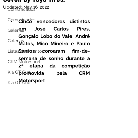
Updated:
May 16, 2022
Comunicados
Comunicados
Cinco vencedores distintos 
em José Carlos Pires, 
Galerias
Gonçalo Lobo do Vale, André 
Galerias
Matos, Mico Mineiro e Paulo 
Santos coroaram fim-de-
Listas de Inscritos
semana de sonho durante a 
CRM Motorsport
2ª etapa da competição 
Kia GT Cup
promovida pela CRM 
Motorsport
Kia GT Cup