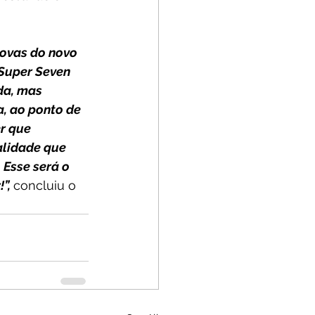
rovas do novo 
 Super Seven 
da, mas 
, ao ponto de 
r que 
alidade que 
Esse será o 
”, 
concluiu o 