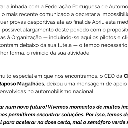
ar alinhada com a Federação Portuguesa de Automo
m o mais recente comunicado a decretar a impossibili
er provas desportivas até ao final de Abril, esta med
o possível alargamento deste período com o propósito
tas à Organização — incluindo-se aqui os pilotos e cl
ontram debaixo da sua tutela — o tempo necessário 
or forma, o reinício da sua atividade.
O
muito especial em que nos encontramos, o CEO da 
C
Raposo Magalhães
, deixou uma mensagem de apoio e
 envolvidas no automobilismo nacional:
ar num novo futuro! Vivemos momentos de muitas inc
os permitirem encontrar soluções. Por isso, temos de
 para acelerar na dose certa, mal o semáforo verde s