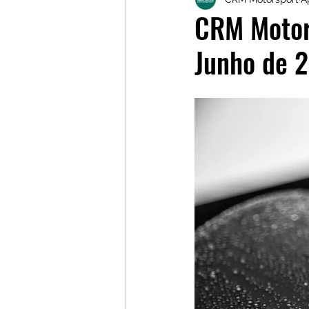
Galerias
Galerias
L
CRM Motors
Junho de 