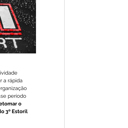
ividade 
 a rápida 
rganização 
sse período 
etomar o 
 3º Estoril 