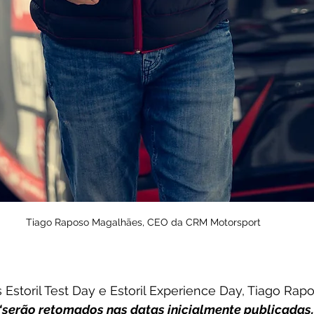
Tiago Raposo Magalhães, CEO da CRM Motorsport
 Estoril Test Day e Estoril Experience Day, Tiago Ra
“serão retomados nas datas inicialmente publicadas,