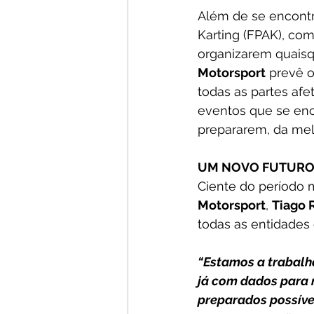
Além de se encontr
Karting (FPAK), co
organizarem quaisqu
Motorsport
 prevê 
todas as partes afe
eventos que se enc
prepararem, da melh
UM NOVO FUTUR
Ciente do período 
Motorsport
, 
Tiago 
todas as entidades
“Estamos a trabalh
já com dados para n
preparados possível