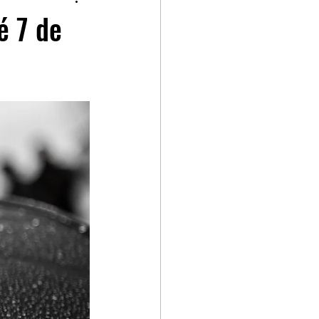
p
Kia GT Cup
é 7 de