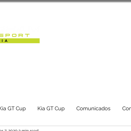
Sobre Nós
Caterham Motorsport 
RACK-DAYS | EVENTOS
Kia GT Cup
Kia GT Cup
Comunicados
Co
pr 7, 2020
2 min read