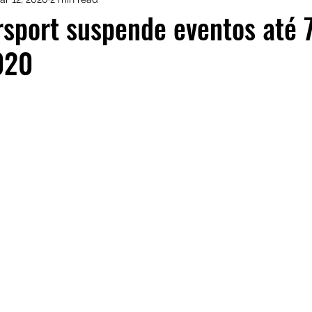
istas de Inscritos
CRM Motorsport
Kia GT Cu
sport suspende eventos até 
020