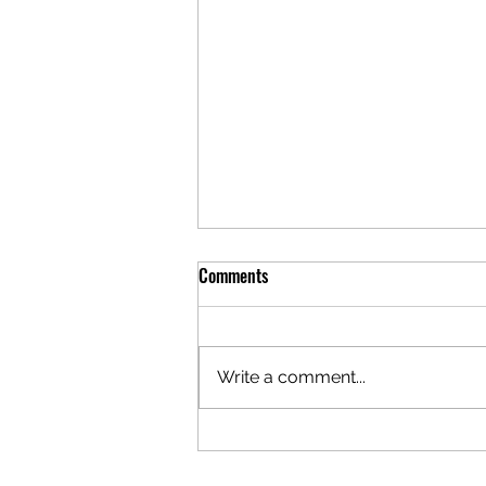
Comments
Write a comment...
Caterham SS600: Synergy Driver
Performance venceu de forma