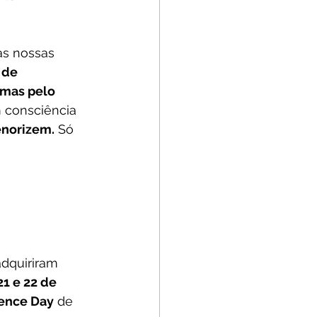
s nossas 
de 
 mas pelo 
 consciência 
enorizem.
 Só 
dquiriram 
21 e 22 de 
ience Day
 de 