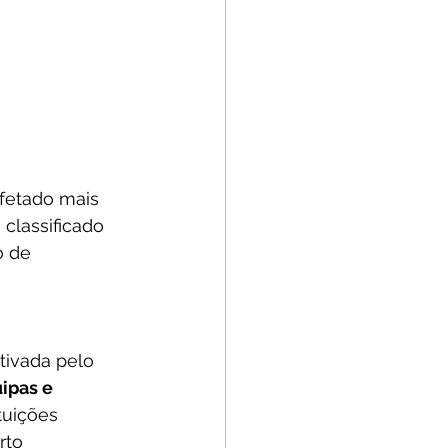
fetado mais 
classificado 
o de 
tivada pelo 
ipas e 
ituições 
rto 