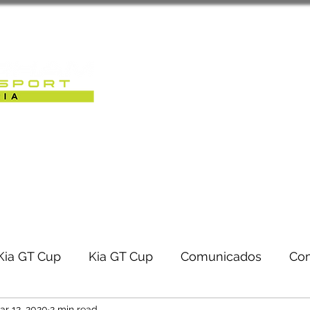
Sobre Nós
Caterham Motorsport 
RACK-DAYS | EVENTOS
Kia GT Cup
Kia GT Cup
Comunicados
Co
ar 12, 2020
2 min read