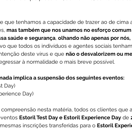
 que tenhamos a capacidade de trazer ao de cima a
s, 
mas também que nos unamos no esforço comum 
ssa saúde e segurança
, 
olhando não apenas por nós,
ivo que todos os indivíduos e agentes sociais tenham
ntenção deste vírus e que 
não o desvalorizem ou m
gressar à normalidade o mais breve possível.
mada implica a suspensão dos seguintes eventos:
st Day)
xperience Day)
compreensão nesta matéria, todos os clientes que a
eventos 
Estoril Test Day e Estoril Experience Day
 de 
 mesmas inscrições transferidas para o 
Estoril Exper