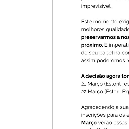
imprevisível.
Este momento exige
melhores qualidade
preservarmos a no
próximo. 
É imperat
do seu papel na co
assim poderemos re
A decisão agora to
21 Março (Estoril Te
22 Março (Estoril E
Agradecendo a sua 
inscrições para os 
Março
 verão essas