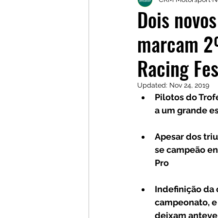
Galerias
Galerias
L
Dois novos
marcam 2º 
Racing Fes
Updated:
Nov 24, 2019
Pilotos do Tro
a um grande e
Apesar dos triu
se campeão ent
Pro 
Indefinição da
campeonato, e 
deixam antever