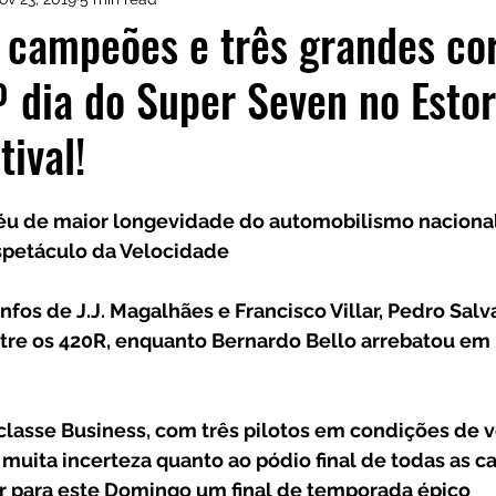
istas de Inscritos
CRM Motorsport
Kia GT Cu
 campeões e três grandes co
dia do Super Seven no Estor
tival!
féu de maior longevidade do automobilismo naciona
spetáculo da Velocidade
nfos de J.J. Magalhães e Francisco Villar, Pedro Sal
re os 420R, enquanto Bernardo Bello arrebatou em p
 classe Business, com três pilotos em condições de v
muita incerteza quanto ao pódio final de todas as ca
 para este Domingo um final de temporada épico