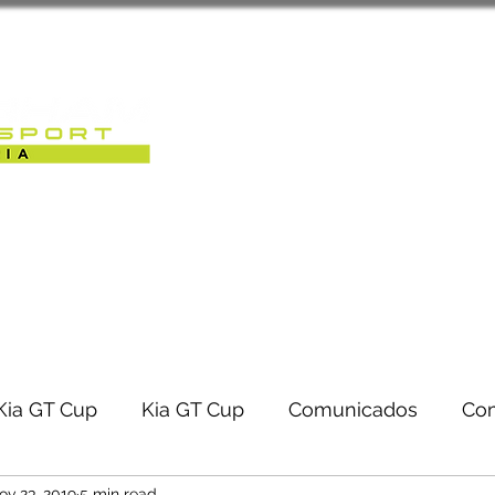
Sobre Nós
Caterham Motorsport 
RACK-DAYS | EVENTOS
Kia GT Cup
Kia GT Cup
Comunicados
Co
ov 23, 2019
5 min read