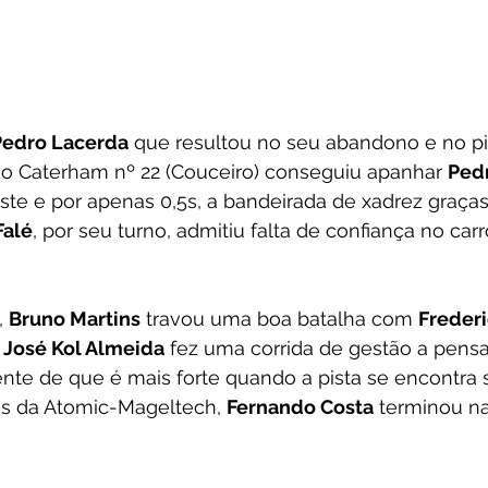
Pedro Lacerda
 que resultou no seu abandono e no pi
 do Caterham nº 22 (Couceiro) conseguiu apanhar 
Pedr
este e por apenas 0,5s, a bandeirada de xadrez graça
Falé
, por seu turno, admitiu falta de confiança no car
, 
Bruno Martins
 travou uma boa batalha com 
Frederi
 
José Kol Almeida
 fez uma corrida de gestão a pensa
nte de que é mais forte quando a pista se encontra 
es da Atomic-Mageltech, 
Fernando Costa
 terminou na