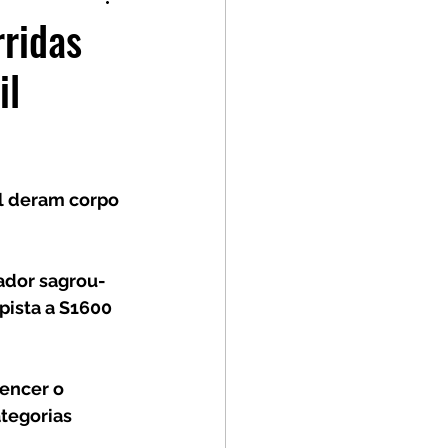
p
Kia GT Cup
rridas
il
l deram corpo 
vador sagrou-
ista a S1600 
encer o 
tegorias 