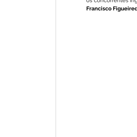
os concorrentes in
Francisco Figueired