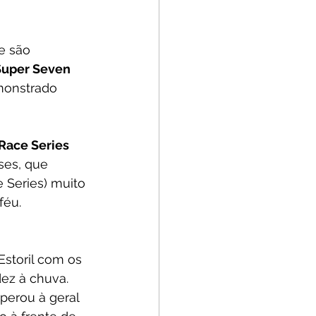
e são 
Super Seven 
monstrado 
 Race Series
ses, que 
 Series) muito 
féu.
Estoril com os 
dez à chuva. 
erou à geral 