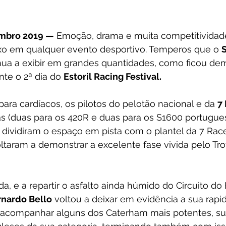
embro 2019 —
 Emoção, drama e muita competitividad
o em qualquer evento desportivo. Temperos que o 
nua a exibir em grandes quantidades, como ficou de
te o 2ª dia do 
Estoril Racing Festival.
ara cardíacos, os pilotos do pelotão nacional e da 
7
as (duas para os 420R e duas para os S1600 portugue
dividiram o espaço em pista com o plantel da 7 Race
taram a demonstrar a excelente fase vivida pelo Tro
a, e a repartir o asfalto ainda húmido do Circuito do 
rnardo Bello
 voltou a deixar em evidência a sua rapi
acompanhar alguns dos Caterham mais potentes, sup