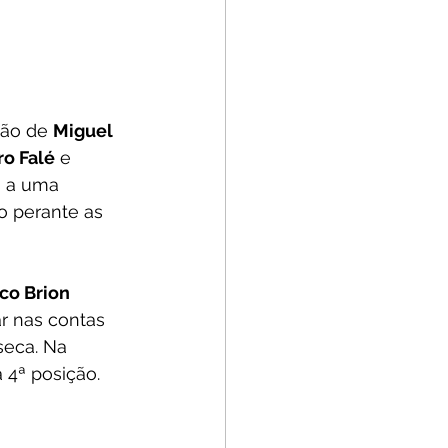
ão de 
Miguel 
o Falé
 e 
s a uma 
ro perante as 
co Brion 
r nas contas 
seca. Na 
 4ª posição.