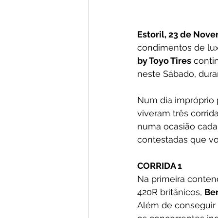
Estoril, 23 de Nov
condimentos de lux
by Toyo Tires
 conti
neste Sábado, duran
Num dia impróprio p
viveram três corrid
numa ocasião cada 
contestadas que vol
CORRIDA 1
Na primeira contend
420R britânicos, 
Be
Além de conseguir 