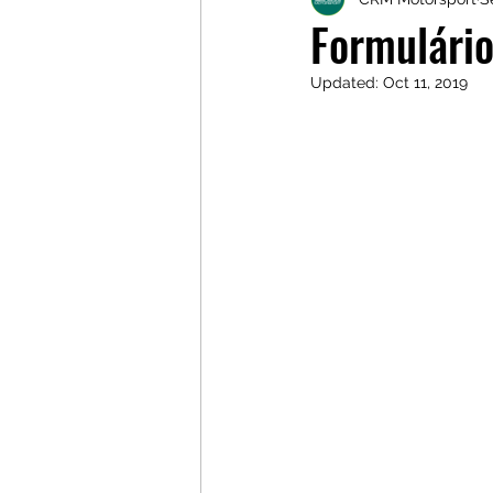
Galerias
Galerias
L
Formulário
Updated:
Oct 11, 2019