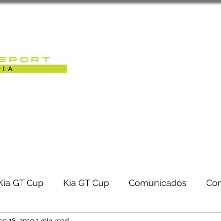
Sobre Nós
Caterham Motorsport 
RACK-DAYS | EVENTOS
Kia GT Cup
Kia GT Cup
Comunicados
Co
ep 18, 2019
1 min read