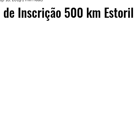
istas de Inscritos
CRM Motorsport
Kia GT Cu
 de Inscrição 500 km Estoril