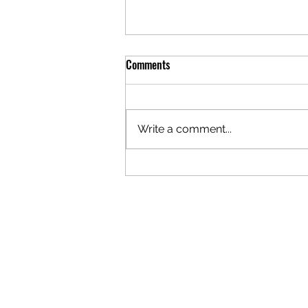
Comments
Write a comment...
Caterham SS600: Synergy Driver
Performance venceu de forma
convincente as 3 horas do Estoril