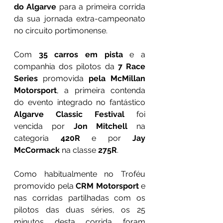
do Algarve
 para a primeira corrida 
da sua jornada extra-campeonato 
no circuito portimonense. 
Com 
35 carros em pista
 e a 
companhia dos pilotos da 
7 Race 
Series
 promovida 
pela McMillan 
Motorsport
, a primeira contenda 
do evento integrado no fantástico 
Algarve Classic Festival
 foi 
vencida por 
Jon Mitchell
 na 
categoria 
420R
 e por 
Jay 
McCormack
 na classe 
275R
.
Como habitualmente no Troféu 
promovido pela 
CRM Motorsport
 e 
nas corridas partilhadas com os 
pilotos das duas séries, os 25 
minutos desta corrida foram 