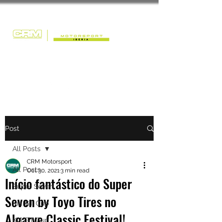
Post
All Posts
CRM Motorsport
All Posts
Oct 30, 2021
3 min read
Início fantástico do Super
Super Seven
Seven by Toyo Tires no
Kia GT Cup
Algarve Classic Festival!
Kia GT Cup