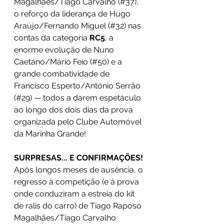
Magalhães/Tiago Carvalho (#37), 
o reforço da liderança de Hugo 
Araújo/Fernando Miguel (#32) nas 
contas da categoria 
RC5
, a 
enorme evolução de Nuno 
Caetano/Mário Feio (#50) e a 
grande combatividade de 
Francisco Esperto/António Serrão 
(#29) — todos a darem espetáculo 
ao longo dos dois dias da prova 
organizada pelo Clube Automóvel 
da Marinha Grande!
SURPRESAS... E CONFIRMAÇÕES!
Após longos meses de ausência, o 
regresso à competição (e à prova 
onde conduziram a estreia do kit 
de ralis do carro) de Tiago Raposo 
Magalhães/Tiago Carvalho 