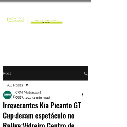
Post
All Posts
CRM Motorsport
All Posts
Oct 5, 2019
4 min read
Irreverentes Kia Picanto GT
Super Seven
Cup deram espetáculo no
Kia GT Cup
Rallye Vidreiro Centro de
Kia GT Cup