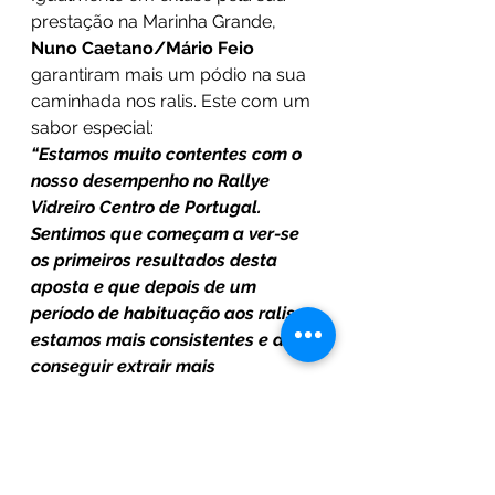
prestação na Marinha Grande, 
Nuno Caetano/Mário Feio
garantiram mais um pódio na sua 
caminhada nos ralis. Este com um 
sabor especial: 
“Estamos muito contentes com o 
nosso desempenho no Rallye 
Vidreiro Centro de Portugal. 
Sentimos que começam a ver-se 
os primeiros resultados desta 
aposta e que depois de um 
período de habituação aos ralis 
estamos mais consistentes e a 
conseguir extrair mais 
desempenho do carro. Agora é 
continuar a trabalhar para 
encurtar distâncias!”,
 salientou o 
piloto do carro nº 50, bem-