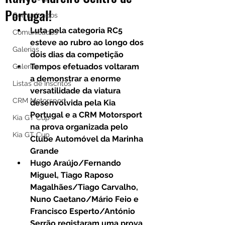
Portugal!
Comunicados
Luta pela categoria RC5 
Comunicados
esteve ao rubro ao longo dos 
Galerias
dois dias da competição
Tempos efetuados voltaram 
Galerias
a demonstrar a enorme 
Listas de Inscritos
versatilidade da viatura 
CRM Motorsport
desenvolvida pela Kia 
Portugal e a CRM Motorsport 
Kia GT Cup
na prova organizada pelo 
Kia GT Cup
Clube Automóvel da Marinha 
Grande 
Hugo Araújo/Fernando 
Miguel, Tiago Raposo 
Magalhães/Tiago Carvalho, 
Nuno Caetano/Mário Feio e 
Francisco Esperto/António 
Serrão registaram uma prova 