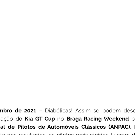
embro de 2021
 – Diabólicas! Assim se podem desc
cação do 
Kia GT Cup
 no 
Braga Racing Weekend
al de Pilotos de Automóveis Clássicos (ANPAC)
.
te dos resultados, os pilotos mais rápidos tiveram d