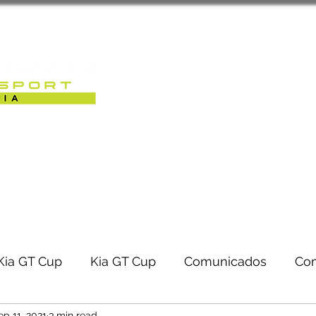
Sobre Nós
Caterham Motorsport 
RACK-DAYS | EVENTOS
Kia GT Cup
Kia GT Cup
Comunicados
Co
ep 11, 2021
3 min read