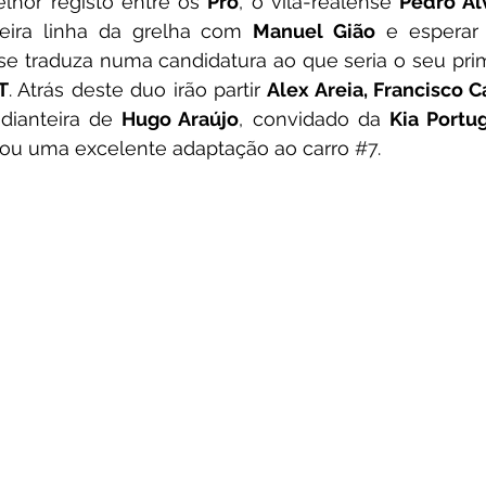
lhor registo entre os 
Pro
, o vila-realense 
Pedro Al
meira linha da grelha com 
Manuel Gião
 e esperar
se traduza numa candidatura ao que seria o seu prime
T
. Atrás deste duo irão partir 
Alex Areia, Francisco C
dianteira de 
Hugo Araújo
, convidado da 
Kia Portu
ou uma excelente adaptação ao carro 
#7
.