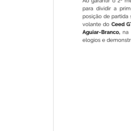
Ao garantir o 2º me
para dividir a pri
posição de partida 
volante do 
Ceed G
Aguiar-Branco,
 na 
elogios e demonstr