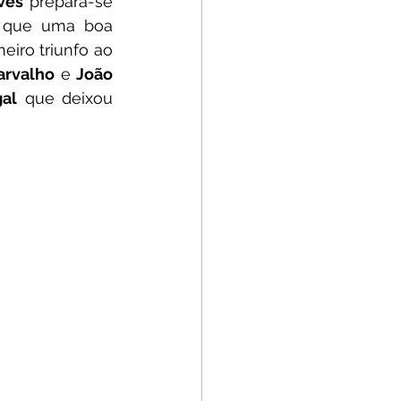
ves
 prepara-se 
 que uma boa 
iro triunfo ao 
arvalho
 e 
João 
gal
 que deixou 