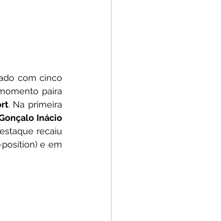
ado com cinco 
 momento paira 
rt
. Na primeira 
Gonçalo Inácio
estaque recaiu 
 (único a repetir a pole-position) e em 