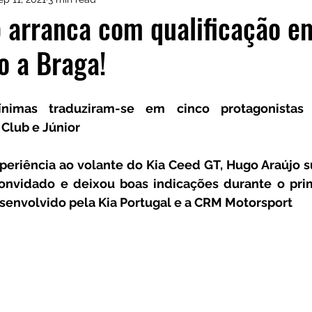
istas de Inscritos
CRM Motorsport
Kia GT Cu
 arranca com qualificação e
o a Braga!
ínimas traduziram-se em cinco protagonistas d
 Club e Júnior
periência ao volante do Kia Ceed GT, Hugo Araújo s
onvidado e deixou boas indicações durante o prim
senvolvido pela Kia Portugal e a CRM Motorsport