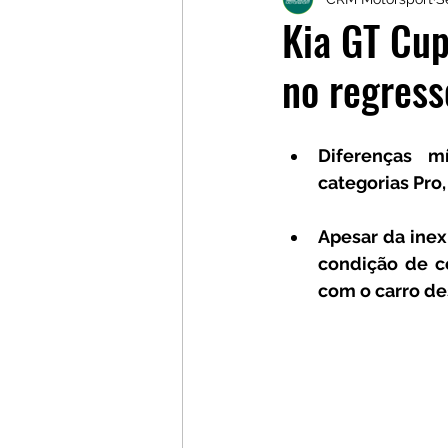
Galerias
Galerias
L
Kia GT Cup
no regress
Diferenças m
categorias Pro,
Apesar da inex
condição de c
com o carro de