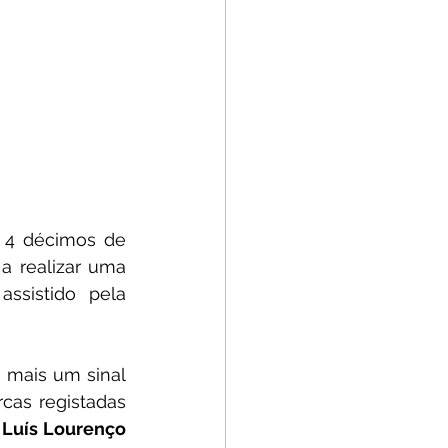
 4 décimos de 
a realizar uma 
 assistido pela 
 mais um sinal 
as registadas 
Pompeu Simões, Vítor Gouveia, André Regueiro, Samuel Teixeira e Luís Lourenço 