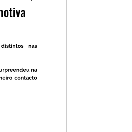
p
Kia GT Cup
motiva
istintos nas 
urpreendeu na 
eiro contacto 