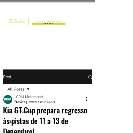
Post
All Posts
CRM Motorsport
All Posts
Nov 24, 2020
2 min read
Kia GT Cup prepara regresso
Super Seven
às pistas de 11 a 13 de
Kia GT Cup
Dezembro!
Kia GT Cup