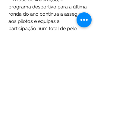
programa desportivo para a última 
ronda do ano continua a assegurar 
aos pilotos e equipas a 
participação num total de pelo 
menos 10 corridas — número 
apresentado no início de 2020, 
antes da irrupção da pandemia:
“Mesmo reduzindo o número de 
provas, conseguimos realizar 6 das 
10 corridas previstas nas visitas a 
Portimão e Braga — algo que, por si 
só, considero ser um marco 
importante de 2020 e apenas 
possível graças ao contributo dos 
pilotos e equipas. No Estoril, 
prevemos a realização de quatro a 
seis corridas do Kia GT Cup, e é 