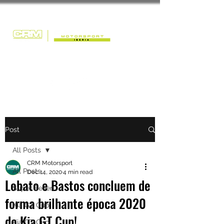
Post
All Posts
CRM Motorsport
All Posts
Dec 14, 2020
4 min read
Lobato e Bastos concluem de
Super Seven
forma brilhante época 2020
Kia GT Cup
do Kia GT Cup!
Kia GT Cup