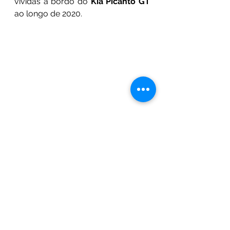
vividas a bordo do 
Kia Picanto GT
ao longo de 2020.
Não menos importante, há ainda 
que destacar a elevada 
competitividade da mais recente 
evolução do 
Kia Ceed GT
, que 
terminou a cerca de 2s da melhor 
volta cumprida nesta variante do 
circuito por um Caterham 420R do 