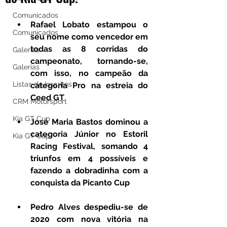
Comunicados
Rafael Lobato estampou o 
Comunicados
seu nome como vencedor em 
todas as 8 corridas do 
Galerias
campeonato, tornando-se, 
Galerias
com isso, no campeão da 
Listas de Inscritos
categoria Pro na estreia do 
Ceed GT
CRM Motorsport
Kia GT Cup
José Maria Bastos dominou a 
categoria Júnior no Estoril 
Kia GT Cup
Racing Festival, somando 4 
triunfos em 4 possíveis e 
fazendo a dobradinha com a 
conquista da Picanto Cup
Pedro Alves despediu-se de 
2020 com nova vitória na 