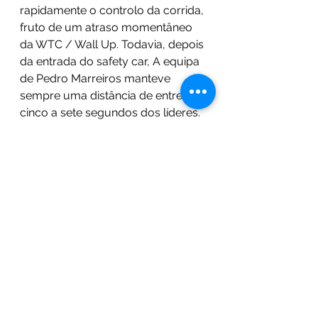
rapidamente o controlo da corrida, 
fruto de um atraso momentâneo 
da WTC / Wall Up. Todavia, depois 
da entrada do safety car, A equipa 
de Pedro Marreiros manteve 
sempre uma distância de entre 
cinco a sete segundos dos líderes. 
Mais atrás, a Gianfranco 
Motorsport e a Formula F, 
mantinham também grande 
consistência. Após a paragem e 
troca de pilotos, a WTC / Wall Up 
saltou para a frente, mas depois 
limitou-se a seguir o Caterham da 
Minho Jantes a uma distância que 
foi quase sempre inferior a um 
segundo. Sensivelmente a 15 
minutos do fim, entrou o safety 
car, que se manteve em pista 