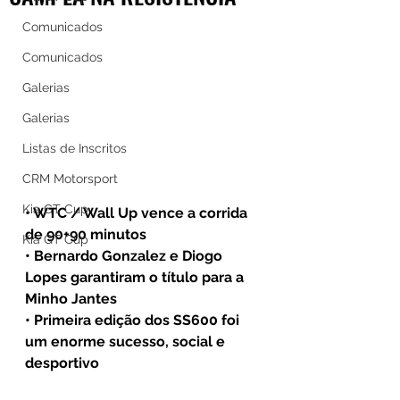
Comunicados
Comunicados
Galerias
Galerias
Listas de Inscritos
CRM Motorsport
Kia GT Cup
• WTC / Wall Up vence a corrida 
de 90+90 minutos 
Kia GT Cup
• Bernardo Gonzalez e Diogo 
Lopes garantiram o título para a 
Minho Jantes
• Primeira edição dos SS600 foi 
um enorme sucesso, social e 
desportivo