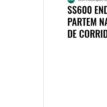
Galerias
Galerias
L
SS600 EN
PARTEM NA
DE CORRID