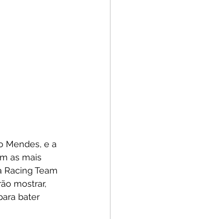
o Mendes, e a 
am as mais 
a Racing Team 
ão mostrar, 
para bater 