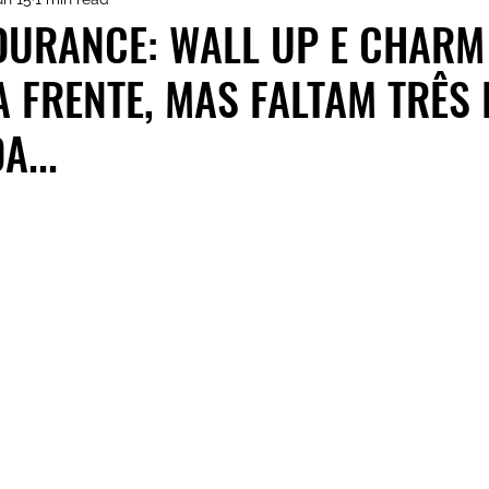
istas de Inscritos
CRM Motorsport
Kia GT Cu
DURANCE: WALL UP E CHARM
 FRENTE, MAS FALTAM TRÊS
A...