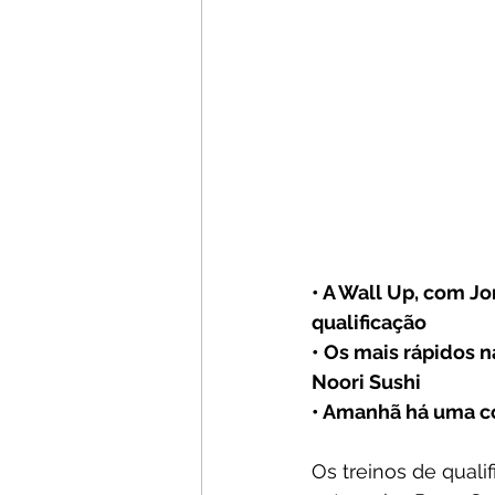
• A Wall Up, com Jo
qualificação
• Os mais rápidos 
Noori Sushi
• Amanhã há uma c
Os treinos de quali