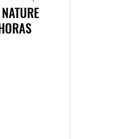
p
Kia GT Cup
 NATURE
 HORAS