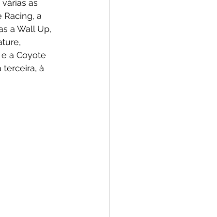
várias as 
 Racing, a 
s a Wall Up, 
ture, 
 e a Coyote 
erceira, à 