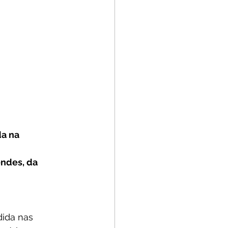
a na 
ndes, da 
dida nas 