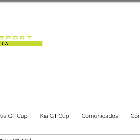
Sobre Nós
Caterham Motorsport 
RACK-DAYS | EVENTOS
Kia GT Cup
Kia GT Cup
Comunicados
Co
un 15
1 min read