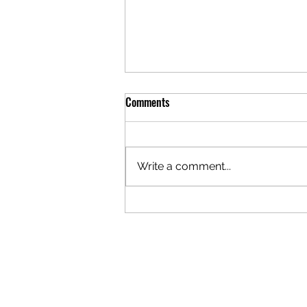
Comments
Write a comment...
Caterham SS600: Synergy Driver
Performance venceu de forma
convincente as 3 horas do Estoril