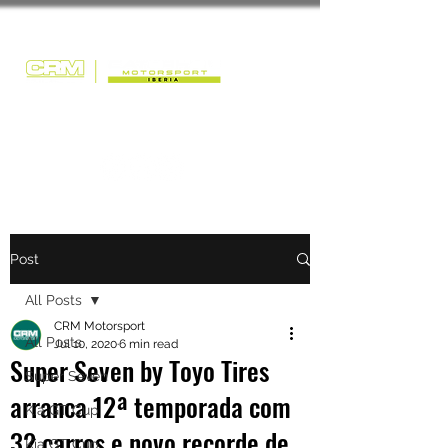
Post
All Posts
CRM Motorsport
All Posts
Jul 10, 2020
6 min read
Super Seven by Toyo Tires
Super Seven
arranca 12ª temporada com
Kia GT Cup
32 carros e novo recorde de
Kia GT Cup