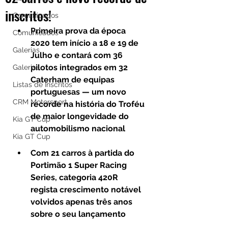
inscritos!
Comunicados
Primeira prova da época 
Comunicados
2020 tem início a 18 e 19 de 
Galerias
Julho e contará com 36 
pilotos integrados em 32 
Galerias
Caterham de equipas 
Listas de Inscritos
portuguesas — um novo 
CRM Motorsport
recorde na história do Troféu 
de maior longevidade do 
Kia GT Cup
automobilismo nacional
Kia GT Cup
Com 21 carros à partida do 
Portimão 1 Super Racing 
Series, categoria 420R 
regista crescimento notável 
volvidos apenas três anos 
sobre o seu lançamento