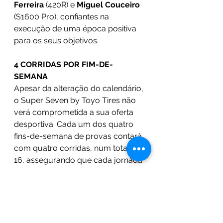
Ferreira
 (420R) e 
Miguel Couceiro
(S1600 Pro), confiantes na 
execução de uma época positiva 
para os seus objetivos.
4 CORRIDAS POR FIM-DE-
SEMANA
Apesar da alteração do calendário, 
o Super Seven by Toyo Tires não 
verá comprometida a sua oferta 
desportiva. Cada um dos quatro 
fins-de-semana de provas contará 
com quatro corridas, num total de 
16, assegurando que cada jornada 
do Troféu seja um verdadeiro hino 
ao desporto motorizado.
“Faz parte do ADN da CRM 
Motorsport e deste Troféu extrair 