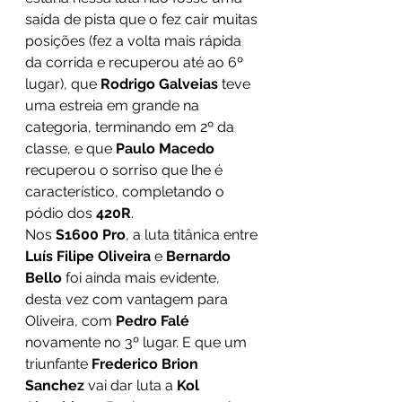
saída de pista que o fez cair muitas 
posições (fez a volta mais rápida 
da corrida e recuperou até ao 6º 
lugar), que 
Rodrigo Galveias 
teve 
uma estreia em grande na 
categoria, terminando em 2º da 
classe, e que 
Paulo Macedo
recuperou o sorriso que lhe é 
característico, completando o 
pódio dos 
420R
.
Nos 
S1600 Pro
, a luta titânica entre 
Luís Filipe Oliveira
 e 
Bernardo 
Bello
 foi ainda mais evidente, 
desta vez com vantagem para 
Oliveira, com 
Pedro Falé
novamente no 3º lugar. E que um 
triunfante 
Frederico Brion 
Sanchez
 vai dar luta a 
Kol 