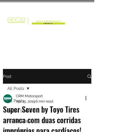
Post
All Posts
CRM Motorsport
All Posts
Apr 15, 2019
6 min read
Super Seven by Toyo Tires
Super Seven
arranca com duas corridas
Kia GT Cup
impróprias para cardíacos!
Kia GT Cup