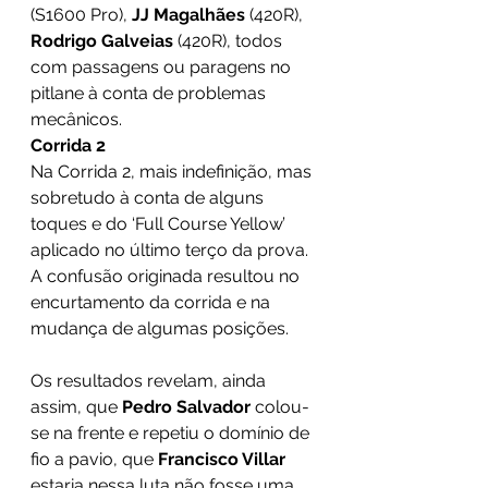
(S1600 Pro), 
JJ Magalhães 
(420R), 
Rodrigo Galveias 
(420R), todos 
com passagens ou paragens no 
pitlane à conta de problemas 
mecânicos. 
Corrida 2 
Na Corrida 2, mais indefinição, mas 
sobretudo à conta de alguns 
toques e do ‘Full Course Yellow’ 
aplicado no último terço da prova. 
A confusão originada resultou no 
encurtamento da corrida e na 
mudança de algumas posições. 
Os resultados revelam, ainda 
assim, que 
Pedro Salvador 
colou-
se na frente e repetiu o domínio de 
fio a pavio, que 
Francisco Villar
estaria nessa luta não fosse uma 