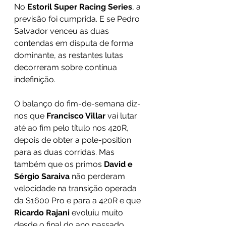
No 
Estoril Super Racing Series
, a 
previsão foi cumprida. E se Pedro 
Salvador venceu as duas 
contendas em disputa de forma 
dominante, as restantes lutas 
decorreram sobre contínua 
indefinição. 
O balanço do fim-de-semana diz-
nos que 
Francisco Villar 
vai lutar 
até ao fim pelo título nos 420R, 
depois de obter a pole-position 
para as duas corridas. Mas 
também que os primos 
David e 
Sérgio Saraiva 
não perderam 
velocidade na transição operada 
da S1600 Pro e para a 420R e que 
Ricardo Rajani 
evoluiu muito 
desde o final do ano passado, 