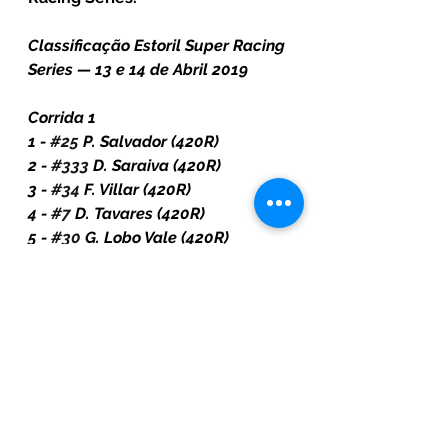
Classificação Estoril Super Racing 
Series — 13 e 14 de Abril 2019
Corrida 1 
1 - 
#25
 P. Salvador (420R) 
2 - 
#333
 D. Saraiva (420R) 
3 - 
#34
 F. Villar (420R) 
4 - 
#7
 D. Tavares (420R) 
5 - 
#30
 G. Lobo Vale (420R) 
6 - 
#33
 R. Rajani (420R) 
7 - 
#3
 P. Macedo (420R) 
8 - 
#23
 D. Costa (420R) 
9 - 
#8
 L. Calheiros Ferreira (420R) 
10 - 
#54
 M. Lobo (420R) 
11 - 
#53
 J. Pires (420R) 
12 - 
#44
 N. Afonso (420R) 
13 - 
#19
 D. Lisboa (420R) 