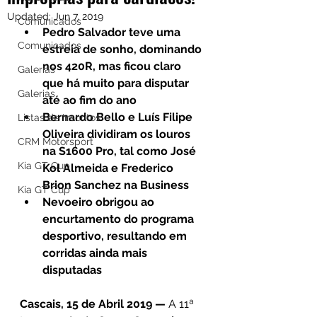
Updated:
Jun 7, 2019
Comunicados
Pedro Salvador teve uma 
Comunicados
estreia de sonho, dominando 
nos 420R, mas ficou claro 
Galerias
que há muito para disputar 
Galerias
até ao fim do ano
Bernardo Bello e Luís Filipe 
Listas de Inscritos
Oliveira dividiram os louros 
CRM Motorsport
na S1600 Pro, tal como José 
Kia GT Cup
Kol Almeida e Frederico 
Brion Sanchez na Business
Kia GT Cup
Nevoeiro obrigou ao 
encurtamento do programa 
desportivo, resultando em 
corridas ainda mais 
disputadas
Cascais, 15 de Abril 2019 — 
A 11ª 