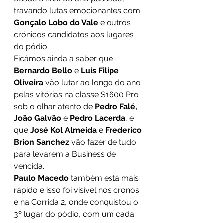
travando lutas emocionantes com 
Gonçalo Lobo do Vale 
e outros 
crónicos candidatos aos lugares 
do pódio. 
Ficámos ainda a saber que 
Bernardo Bello 
e 
Luís Filipe 
Oliveira
 vão lutar ao longo do ano 
pelas vitórias na classe S1600 Pro 
sob o olhar atento de 
Pedro Falé, 
João Galvão 
e 
Pedro Lacerda
, e 
que 
José Kol Almeida 
e 
Frederico 
Brion Sanchez 
vão fazer de tudo 
para levarem a Business de 
vencida.
Paulo Macedo 
também está mais 
rápido e isso foi visível nos cronos 
e na Corrida 2, onde conquistou o 
3º lugar do pódio, com um cada 