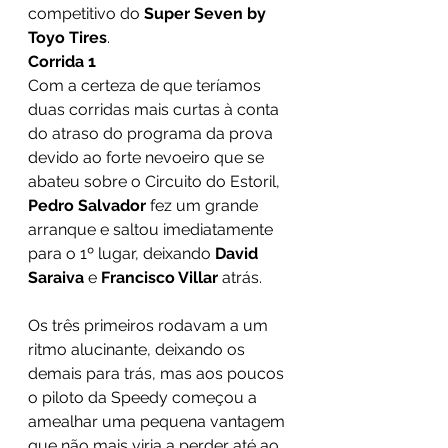
competitivo do 
Super Seven by 
Toyo Tires
.
Corrida 1 
Com a certeza de que teríamos 
duas corridas mais curtas à conta 
do atraso do programa da prova 
devido ao forte nevoeiro que se 
abateu sobre o Circuito do Estoril, 
Pedro Salvador
 fez um grande 
arranque e saltou imediatamente 
para o 1º lugar, deixando 
David 
Saraiva
 e 
Francisco Villar
 atrás. 
Os três primeiros rodavam a um 
ritmo alucinante, deixando os 
demais para trás, mas aos poucos 
o piloto da Speedy começou a 
amealhar uma pequena vantagem 
que não mais viria a perder até ao 