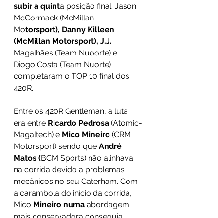
subir à quint
a posição final. Jason 
McCormack (McMillan 
Mo
torsport), Danny Killeen 
(McMillan Motorsport), J.J. 
Magalhães (Team Nuoorte) e 
Diogo Costa (Team Nuorte) 
completaram o TOP 10 final dos 
420R. 
Entre os 420R Gentleman, a luta 
era entre 
Ricardo Pedrosa 
(Atomic-
Magaltech) e 
Mico Mineiro 
(CRM 
Motorsport) sendo que 
André 
Matos (
BCM Sports) não alinhava 
na corrida devido a problemas 
mecânicos no seu Caterham. Com 
a carambola do início da corrida, 
Mico
 Mineiro numa
 abordagem 
mais conservadora conseguia 