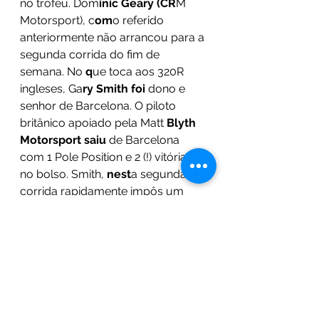
no troféu. Dom
inic Geary (CR
M 
Motorsport), c
om
o referido 
anteriormente não arrancou para a 
segunda corrida do fim de 
semana. No
 q
ue toca aos 320R 
ingleses, Ga
ry Smith foi 
dono e 
senhor de Barcelona. O piloto 
britânico apoiado pela Matt 
Blyth 
Motorsport saiu 
de Barcelona 
com 1 Pole Position e 2 (!) vitórias 
no bolso. Smith,
 nest
a segunda 
corrida rapidamente impôs um 
ritmo forte demonstrando que não 
vinha para menos que uma vitória. 
E controlando Mark Robe
rts 
(McMillan
 Motorsport) pelos seus 
espelhos, Smith ger
iu a s
ua 
corrida na perfeição, terminando 
com um segundo de vantagem 