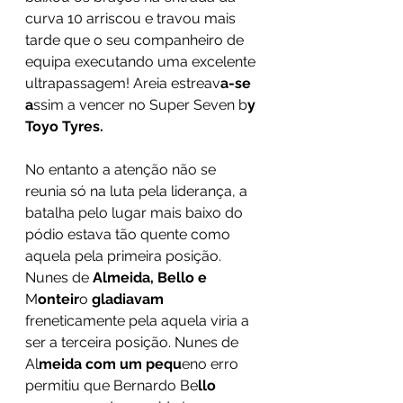
curva 10 arriscou e travou mais 
tarde que o seu companheiro de 
equipa executando uma excelente 
ultrapassagem! Areia estreav
a-se 
a
ssim a vencer no Super Seven b
y 
Toyo Tyres. 
No entanto a atenção não se 
reunia só na luta pela liderança, a 
batalha pelo lugar mais baixo do 
pódio estava tão quente como 
aquela pela primeira posição. 
Nunes de 
Almeida, Bello e
M
onteir
o 
gladiavam
freneticamente pela aquela viria a 
ser a terceira posição. Nunes de 
Al
meida com um pequ
eno erro 
permitiu que Bernardo Be
llo 