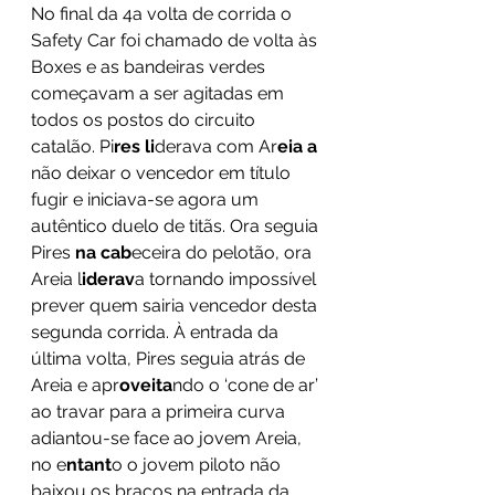
No final da 4a volta de corrida o 
Safety Car foi chamado de volta às 
Boxes e as bandeiras verdes 
começavam a ser agitadas em 
todos os postos do circuito 
catalão. Pi
res li
derava com Ar
eia a 
não deixar o vencedor em título 
fugir e iniciava-se agora um 
autêntico duelo de titãs. Ora seguia 
Pires 
na cab
eceira do pelotão, ora 
Areia l
iderav
a tornando impossível 
prever quem sairia vencedor desta 
segunda corrida. À entrada da 
última volta, Pires seguia atrás de 
Areia e apr
oveita
ndo o ‘cone de ar’ 
ao travar para a primeira curva 
adiantou-se face ao jovem Areia, 
no e
ntant
o o jovem piloto não 
baixou os braços na entrada da 