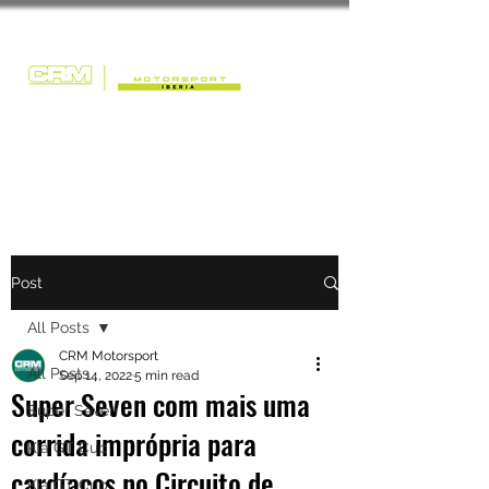
Post
All Posts
CRM Motorsport
All Posts
Sep 14, 2022
5 min read
Super Seven com mais uma
Super Seven
corrida imprópria para
Kia GT Cup
cardíacos no Circuito de
Kia GT Cup