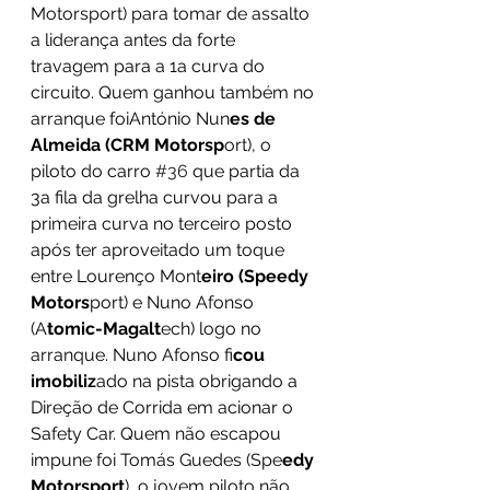
Motorsport) para tomar de assalto 
a liderança antes da forte 
travagem para a 1a curva do 
circuito. Quem ganhou também no 
arranque foiAntónio Nun
es de 
Almeida (CRM Motorsp
ort), o 
piloto do carro 
#36
 que partia da 
3a fila da grelha curvou para a 
primeira curva no terceiro posto 
após ter aproveitado um toque 
entre Lourenço Mont
eiro (Speedy 
Motors
port) e Nuno Afonso 
(A
tomic-Magalt
ech) logo no 
arranque. Nuno Afonso fi
cou 
imobiliz
ado na pista obrigando a 
Direção de Corrida em acionar o 
Safety Car. Quem não escapou 
impune foi Tomás Guedes (Spe
edy 
Motorsport
), o jovem piloto não 