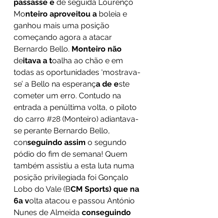
passasse e 
de seguida Lourenço 
Mo
nteiro aproveitou a
 boleia e 
ganhou mais uma posição 
começando agora a atacar 
Bernardo Bello.
 Monteiro não 
de
itava a t
oalha ao chão e em 
todas as oportunidades ‘mostrava-
se’ a Bello na esperanç
a de e
ste 
cometer um erro. Contudo na 
entrada a penúltima volta, o piloto 
do carro 
#28
 (Monteiro) adiantava-
se perante Bernardo Bello, 
con
seguindo assim
 o segundo 
pódio do fim de semana! Quem 
também assistiu a esta luta numa 
posição privilegiada foi Gonçalo 
Lobo do Vale (B
CM Sports) que na 
6a v
olta atacou e passou António 
Nunes de Almeida
 conseguindo 