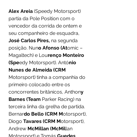
Alex Areia 
(Speedy Motorsport) 
partia da Pole Position com o 
vencedor da corrida de ontem e 
seu companheiro de esquadra, 
José Carlos Pires,
 na segunda 
posição. Nun
o Afonso (At
omic – 
Magaltech) e Lou
renço Monteiro 
(Spe
edy Motorsport). Antó
nio 
Nunes de Almeida (CRM 
Motorsport) tinha a companhia do 
primeiro colocado entre os 
concorrentes britânicos, Anthon
y 
Barnes (Team 
Parker Racing) na 
terceira linha da grelha de partida. 
Bernar
do Bello (CRM M
otorsport), 
Diogo 
Tavares (CRM M
otorsport), 
Andrew
 McMillan (McMil
lan 
Motorsport) e Tomás 
Guedes 