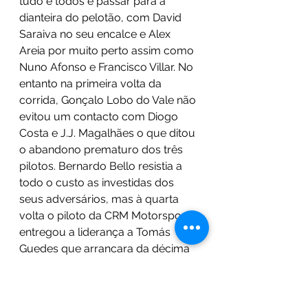
tudo e todos e passar para a 
dianteira do pelotão, com David 
Saraiva no seu encalce e Alex 
Areia por muito perto assim como 
Nuno Afonso e Francisco Villar. No 
entanto na primeira volta da 
corrida, Gonçalo Lobo do Vale não 
evitou um contacto com Diogo 
Costa e J.J. Magalhães o que ditou 
o abandono prematuro dos três 
pilotos. Bernardo Bello resistia a 
todo o custo as investidas dos 
seus adversários, mas à quarta 
volta o piloto da CRM Motorsport 
entregou a liderança a Tomás 
Guedes que arrancara da décima 
primeira posição e que 
demonstrava um andamento 
muito superior aos seus 