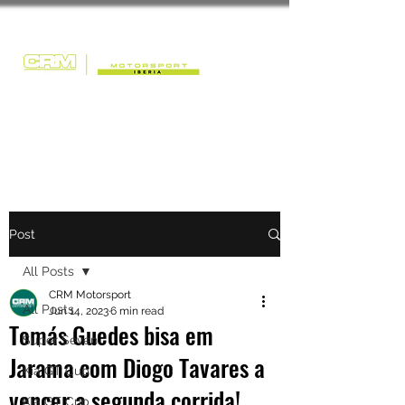
Post
All Posts
CRM Motorsport
All Posts
Jun 14, 2023
6 min read
Tomás Guedes bisa em
Super Seven
Jarama com Diogo Tavares a
Kia GT Cup
vencer a segunda corrida!
Kia GT Cup