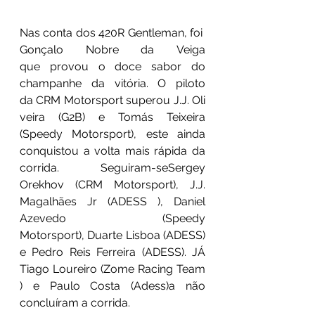
Nas conta dos 420R Gentleman, foi 
Gonçalo Nobre da Veiga 
que provou o doce sabor do 
champanhe da vitória. O piloto 
da CRM Motorsport superou J.J. Oli
veira (G2B) e Tomás Teixeira 
(Speedy Motorsport), este ainda 
conquistou a volta mais rápida da 
corrida. Seguiram-seSergey 
Orekhov (CRM Motorsport), J.J. 
Magalhães Jr (ADESS ), Daniel 
Azevedo (Speedy 
Motorsport), Duarte Lisboa (ADESS) 
e Pedro Reis Ferreira (ADESS). JÁ 
Tiago Loureiro (Zome Racing Team 
) e Paulo Costa (Adess)a não 
concluíram a corrida.