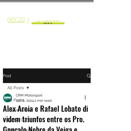
Post
All Posts
CRM Motorsport
All Posts
Jun 6, 2024
2 min read
Alex Areia e Rafael Lobato di
Super Seven
videm triunfos entre os Pro.
Kia GT Cup
Gonçalo Nobre da Veiga e
Kia GT Cup