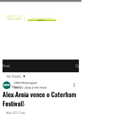
Post
All Posts
CRM Motorsport
All Posts
Nov 27, 2024
3 min read
Alex Areia vence o Caterham
Super Seven
Festival!
Kia GT Cup
Kia GT Cup