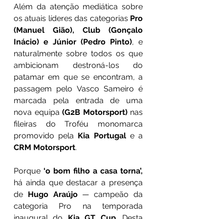
Além da atenção mediática sobre 
os atuais líderes das categorias 
Pro 
(Manuel Gião), Club (Gonçalo 
Inácio) e Júnior (Pedro Pinto)
, e 
naturalmente sobre todos os que 
ambicionam destroná-los do 
patamar em que se encontram, a 
passagem pelo Vasco Sameiro é 
marcada pela entrada de uma 
nova equipa 
(G2B Motorsport)
 nas 
fileiras do Troféu monomarca 
promovido pela 
Kia Portugal
 e a 
CRM Motorsport
. 
Porque 
‘o bom filho a casa torna’,
há ainda que destacar a presença 
de 
Hugo Araújo
 — campeão da 
categoria Pro na temporada 
inaugural do 
Kia GT Cup
. Desta 