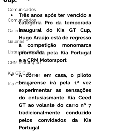
Comunicados
Três anos após ter vencido a 
Comunicados
categoria Pro da temporada 
inaugural do Kia GT Cup, 
Galerias
Hugo Araújo está de regresso 
Galerias
à competição monomarca 
Listas de Inscritos
promovida pela Kia Portugal 
e a CRM Motorsport
CRM Motorsport
Kia GT Cup
A correr em casa, o piloto 
bracarense irá pela 1ª vez 
Kia GT Cup
experimentar as sensações 
do entusiasmante Kia Ceed 
GT ao volante do carro nº 7 
tradicionalmente conduzido 
pelos convidados da Kia 
Portugal