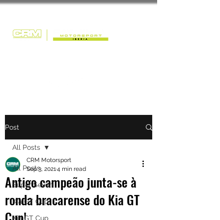
Post
All Posts
CRM Motorsport
All Posts
Sep 3, 2021
4 min read
Antigo campeão junta-se à
Super Seven
ronda bracarense do Kia GT
Kia GT Cup
Cup!
Kia GT Cup