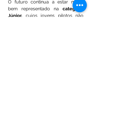
O futuro continua a estar muito 
bem representado na 
categoria 
Júnior, 
cujos jovens pilotos não 
raras vezes se têm imiscuído na 
frente de batalha da categoria Club. 
Com sangue na guelra e muita 
vontade de terem sucesso neste 
desporto encontramos o atual líder 
da classificação 
Pedro Pinto
, 
acompanhado por 
Gustavo Moura 
Jr. e Orlando Batina
 nas três 
primeiras posições. Desta lista 
fazem também parte 
Manuel 
Alves
 (que obteve o seu 1ª triunfo 
na ronda anterior), 
Rafael Antunes, 
Miguel Lourenço e Tomás 
Guedes.