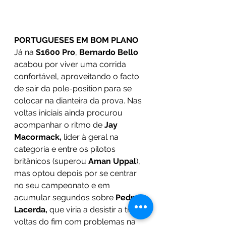
PORTUGUESES EM BOM PLANO
Já na 
S1600 Pro
, 
Bernardo Bello
acabou por viver uma corrida 
confortável, aproveitando o facto 
de sair da pole-position para se 
colocar na dianteira da prova. Nas 
voltas iniciais ainda procurou 
acompanhar o ritmo de 
Jay 
Macormack,
 líder à geral na 
categoria e entre os pilotos 
britânicos (superou 
Aman Uppal
), 
mas optou depois por se centrar 
no seu campeonato e em 
acumular segundos sobre 
Pedro 
Lacerda,
 que viria a desistir a três 
voltas do fim com problemas na 