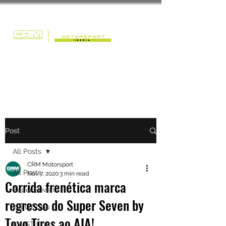
Post
All Posts
CRM Motorsport
All Posts
Nov 7, 2020
3 min read
Corrida frenética marca
Super Seven
regresso do Super Seven by
Kia GT Cup
Toyo Tires ao AIA!
Kia GT Cup