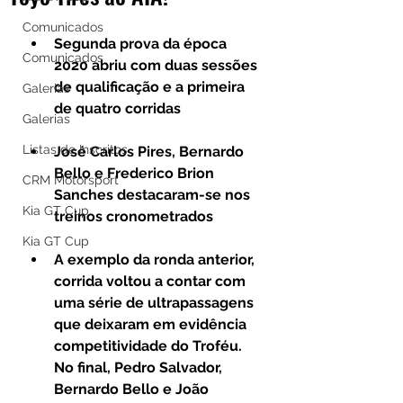
Comunicados
Segunda prova da época 
Comunicados
2020 abriu com duas sessões 
de qualificação e a primeira 
Galerias
de quatro corridas
Galerias
Listas de Inscritos
José Carlos Pires, Bernardo 
Bello e Frederico Brion 
CRM Motorsport
Sanches destacaram-se nos 
Kia GT Cup
treinos cronometrados
Kia GT Cup
A exemplo da ronda anterior, 
corrida voltou a contar com 
uma série de ultrapassagens 
que deixaram em evidência 
competitividade do Troféu. 
No final, Pedro Salvador, 
Bernardo Bello e João 