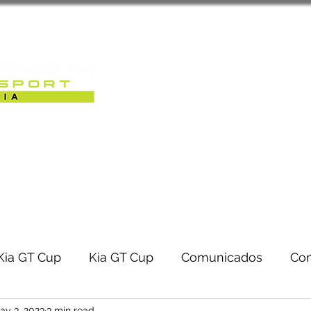
Sobre Nós
Caterham Motorsport 
RACK-DAYS | EVENTOS
Kia GT Cup
Kia GT Cup
Comunicados
Co
ay 3, 2023
3 min read