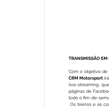
TRANSMISSÃO EM 
CRM Motorsport
 i
live-streaming, q
páginas de Facebook
todo o fim-de-sema
 Os treinos e as corridas poderão, assim, ser seguidas de perto, no circuito ou a partir 