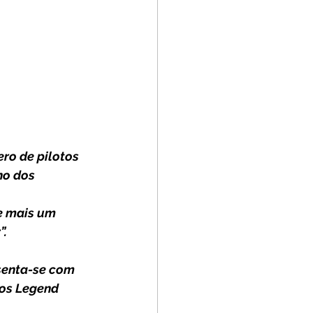
ro de pilotos 
ho dos 
e mais um 
”.
senta-se com 
os Legend 