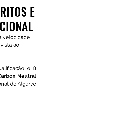
p
Kia GT Cup
RITOS E
ACIONAL
 velocidade 
vista ao 
lificação e 8 
Carbon Neutral 
Autódromo Internacional do Algarve 