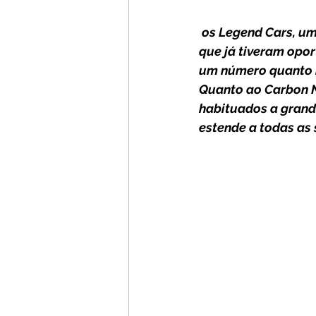
 os Legend Cars, uma fórmula espetacular que tem sido do agrado de todos os pilotos, 
que já tiveram opor
um número quanto b
Quanto ao Carbon N
habituados a grand
estende a todas as 