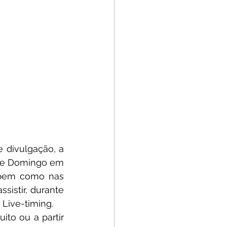
Com o objetivo de dar aos pilotos e equipas as melhores condições de divulgação, a 
 de Domingo em 
 bem como nas 
istir, durante 
Live-timing.