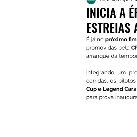
Galerias
Galerias
L
INICIA A 
ESTREIAS 
É já no 
próximo fim
promovidas pela 
C
arranque da tempor
Integrando um pro
corridas, os piloto
Cup e Legend Cars 
para prova inaugural