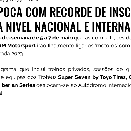
istas de Inscritos
CRM Motorsport
Kia GT Cu
ÉPOCA COM RECORDE DE INSC
A NIVEL NACIONAL E INTERN
-de-semana de 5 a 7 de maio 
que as competições de
RM Motorsport
 irão finalmente ligar os ‘motores’ com 
ada 2023.
grama que inclui treinos privados, sessões de qua
s e equipas dos
Troféus
 Super Seven by Toyo Tires, 
Iberian Series 
deslocam-se ao 
. 