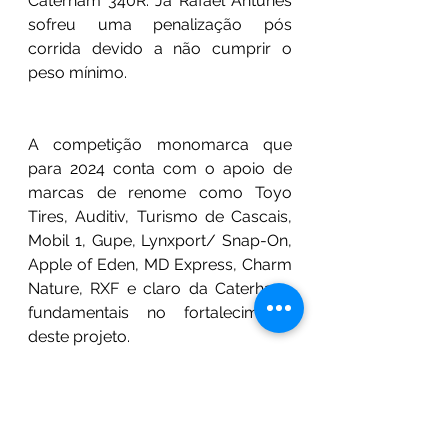
Caterham 340R. Já Rafael Antunes 
sofreu uma penalização pós 
corrida devido a não cumprir o 
peso mínimo.
A competição monomarca que 
para 2024 conta com o apoio de 
marcas de renome como Toyo 
Tires, Auditiv, Turismo de Cascais, 
Mobil 1, Gupe, Lynxport/ Snap-On, 
Apple of Eden, MD Express, Charm 
Nature, RXF e claro da Caterham, 
fundamentais no fortalecimento 
deste projeto.
Para Tiago Raposo Magalhães, 
CEO da CRM Motorsport: "Foi um 
excelente primeiro dia de Jarama 