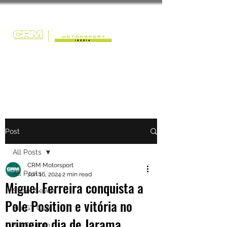
Post
All Posts
CRM Motorsport
All Posts
Jun 16, 2024
2 min read
Miguel Ferreira conquista a
Super Seven
Pole Position e vitória no
Kia GT Cup
primeiro dia de Jarama
Kia GT Cup