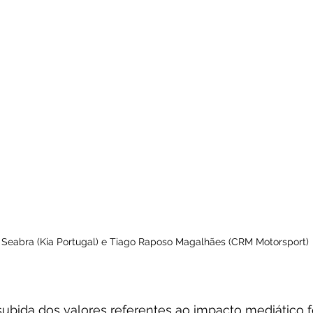
 Seabra (Kia Portugal) e Tiago Raposo Magalhães (CRM Motorsport)
ubida dos valores referentes ao impacto mediático f