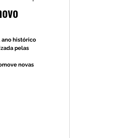
p
Kia GT Cup
novo
ano histórico
izada pelas 
romove novas 