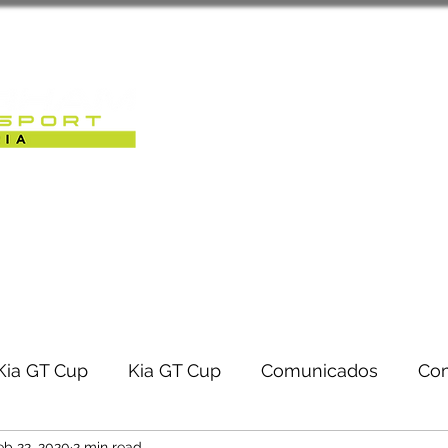
Sobre Nós
Caterham Motorsport 
RACK-DAYS | EVENTOS
Kia GT Cup
Kia GT Cup
Comunicados
Co
eb 22, 2020
2 min read