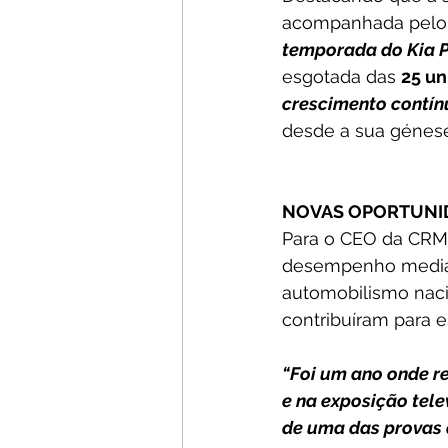
acompanhada pelo
temporada do Kia P
esgotada das 
25 un
crescimento contínu
desde a sua génese
NOVAS OPORTUNI
Para o CEO da CRM 
desempenho mediáti
automobilismo naci
contribuíram para e
“Foi um ano onde r
e na exposição tele
de uma das provas 