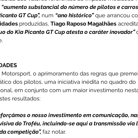
 
“aumento substancial do número de pilotos e carro
icanto GT Cup”,
 num 
“ano histórico”
 que arrancou co
idades 
produzidas, 
Tiago Raposo Magalhães
 acredit
o do Kia Picanto GT Cup atesta o caráter inovador” 
.
DADES
Motorsport, o aprimoramento das regras que preme
co dos pilotos, uma iniciativa inédita no quadro do 
onal, em conjunto com um maior investimento nesta
stes resultados:
eforçámos o nosso investimento em comunicação, nas
visiva do Troféu, incluindo-se aqui a transmissão via 
da competição”, 
faz notar.