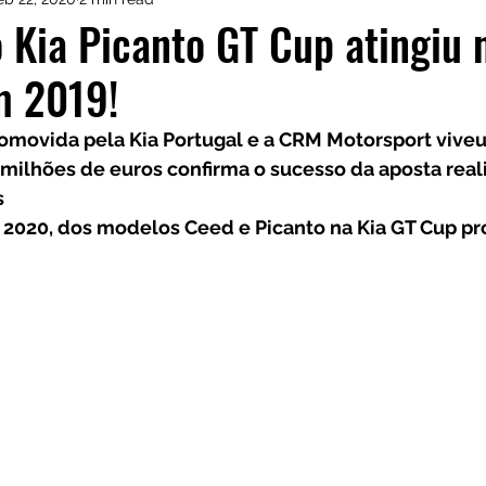
istas de Inscritos
CRM Motorsport
Kia GT Cu
 Kia Picanto GT Cup atingiu 
 2019!
movida pela Kia Portugal e a CRM Motorsport viveu 
 milhões de euros confirma o sucesso da aposta real
s
 2020, dos modelos Ceed e Picanto na Kia GT Cup p