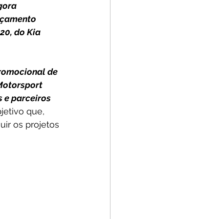
gora 
nçamento 
0, do Kia 
romocional de 
Motorsport 
 e parceiros 
jetivo que, 
uir os projetos 