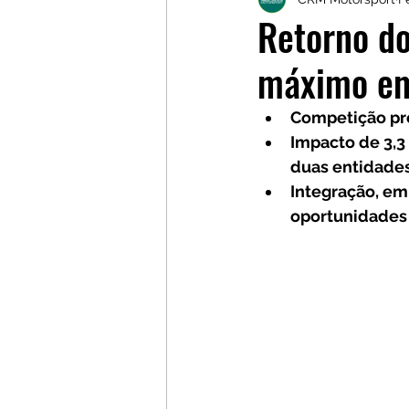
Galerias
Galerias
L
Retorno do
máximo em
Competição pro
Impacto de 3,3
duas entidade
Integração, em
oportunidades