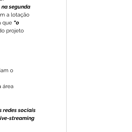
s na segunda 
m a lotação 
a que 
“o 
do projeto 
iam o 
 área 
 redes sociais 
live-streaming 