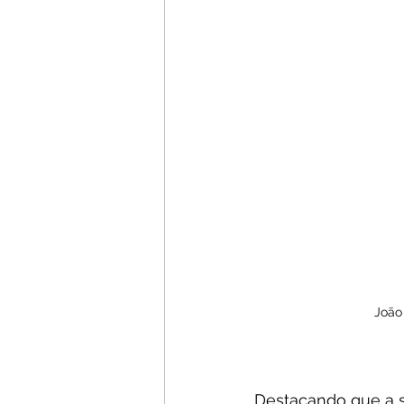
João
Destacando que a s