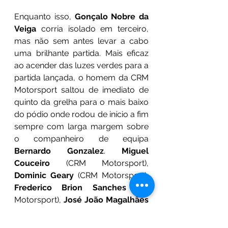
Enquanto isso, 
Gonçalo Nobre da 
Veiga
 corria isolado em terceiro, 
mas não sem antes levar a cabo 
uma brilhante partida. Mais eficaz 
ao acender das luzes verdes para a 
partida lançada, o homem da CRM 
Motorsport saltou de imediato de 
quinto da grelha para o mais baixo 
do pódio onde rodou de início a fim 
sempre com larga margem sobre 
o companheiro de equipa 
Bernardo Gonzalez
. 
Miguel 
Couceiro
 (CRM Motorsport), 
Dominic Geary
 (CRM Motorsport), 
Frederico Brion Sanches
 (BS 
Motorsport), 
José João Magalhães
(Teaam Nuoorte) e 
Manuel Lopes
(Chave Inglesa) completaram a 