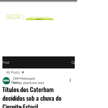
Post
All Posts
CRM Motorsport
All Posts
Nov 21, 2022
8 min read
Títulos dos Caterham
Super Seven
decididos sob a chuva do
Kia GT Cup
Circuito Estoril
Kia GT Cup