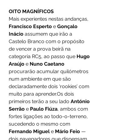
OITO MAGNÍFICOS 
Mais experientes nestas andanças, 
Francisco Esperto 
e 
Gonçalo 
Inácio 
assumem que irão a 
Castelo Branco com o propósito 
de vencer a prova beirã na 
categoria RC5, ao passo que 
Hugo 
Araújo 
e 
Nuno Caetano 
procurarão acumular quilómetros 
num ambiente em que são 
declaradamente dois ‘rookies’ com 
muito para aprender.Os dois 
primeiros terão a seu lado 
António 
Serrão 
e 
Paulo Fiúza
, ambos com 
fortes ligações ao todo-o-terreno, 
sucedendo o mesmo com 
Fernando Miguel 
e 
Mário Feio 
— 
dois navegadores que dispensam 