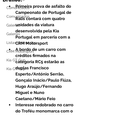
Primeira prova de asfalto do 
Comunicados
Campeonato de Portugal de 
Comunicados
Ralis contará com quatro 
unidades da viatura 
Galerias
desenvolvida pela Kia 
Galerias
Portugal em parceria com a 
Listas de Inscritos
CRM Motorsport
A bordo de um carro com 
CRM Motorsport
créditos firmados na 
Kia GT Cup
categoria RC5 estarão as 
duplas Francisco 
Kia GT Cup
Esperto/António Serrão, 
Gonçalo Inácio/Paulo Fiúza, 
Hugo Araújo/Fernando 
Miguel e Nuno 
Caetano/Mário Feio
Interesse redobrado no carro 
do Troféu monomarca com o 