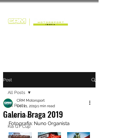
Post
All Posts
CRM Motorsport
All Posts
Oct 21, 2019
1 min read
Galeria Braga 2019
Super Seven
Fotografia: Nuno Organista
Kia GT Cup
Kia GT Cup