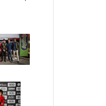
p
Kia GT Cup