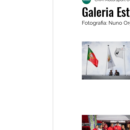
Galerias
Galerias
L
Galeria Es
Fotografia: Nuno Or