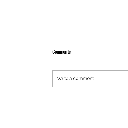
Kia Picanto GT Cup leva três
Comments
carros ao Rallye Casinos do
Algarve!
Hugo Araújo/Fernando Miguel,
Francisco Esperto/António
Write a comment...
Serrão e Nuno Caetano/Mário
Feio preparados para dar
espetáculo ao longo dos dois...