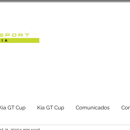
Sobre Nós
Caterham Motorsport 
RACK-DAYS | EVENTOS
Kia GT Cup
Kia GT Cup
Comunicados
Co
ct 21, 2019
1 min read