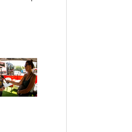
p
Kia GT Cup