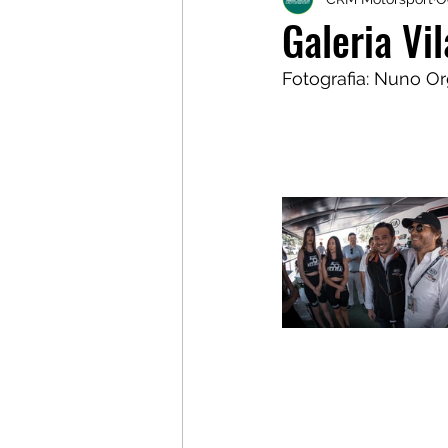
Galerias
Galerias
L
Galeria Vi
Fotografia: Nuno Or