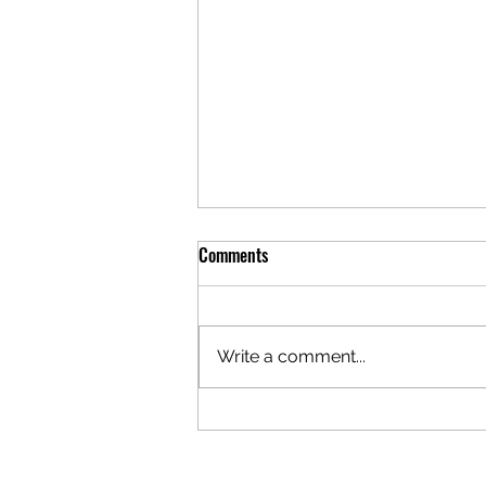
Kia Picanto GT Cup leva três
Comments
carros ao Rallye Casinos do
Algarve!
Hugo Araújo/Fernando Miguel,
Francisco Esperto/António
Write a comment...
Serrão e Nuno Caetano/Mário
Feio preparados para dar
espetáculo ao longo dos dois...