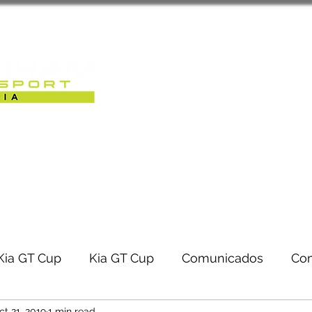
Sobre Nós
Caterham Motorsport 
RACK-DAYS | EVENTOS
Kia GT Cup
Kia GT Cup
Comunicados
Co
ct 21, 2019
1 min read