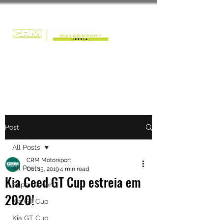
Post
All Posts
CRM Motorsport
All Posts
Oct 15, 2019
4 min read
Kia Ceed GT Cup estreia em
Super Seven
2020!
Kia GT Cup
Kia GT Cup