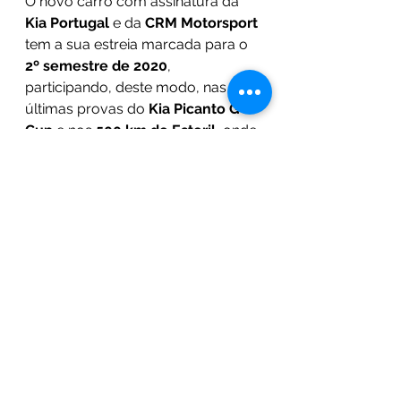
O novo carro com assinatura da 
Kia Portugal
 e da 
CRM Motorsport
tem a sua estreia marcada para o 
2º semestre de 2020
, 
participando, deste modo, nas três 
últimas provas do 
Kia Picanto GT 
Cup
 e nos 
500 km do Estoril
, onde 
haverá o dobro do tempo de pista. 
Em 2021 e 2022, o calendário será 
composto por cinco fins-de-
semana de corrida.
“Teremos a primeira unidade do 
Kia Ceed GT Cup pronta entre 
Fevereiro e Março de 2020 para, 
logo depois — e a exemplo do que 
sucedeu com o Kia Picanto GT 
Cup — iniciarmos um extenso 
programa de testes antes da 