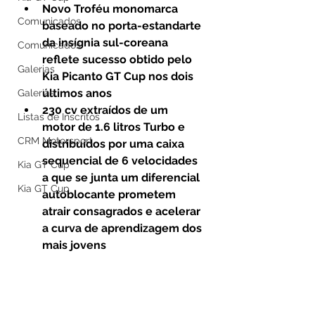
Novo Troféu monomarca 
Comunicados
baseado no porta-estandarte 
da insígnia sul-coreana 
Comunicados
reflete sucesso obtido pelo 
Galerias
Kia Picanto GT Cup nos dois 
últimos anos
Galerias
230 cv extraídos de um 
Listas de Inscritos
motor de 1.6 litros Turbo e 
CRM Motorsport
distribuídos por uma caixa 
sequencial de 6 velocidades 
Kia GT Cup
a que se junta um diferencial 
Kia GT Cup
autoblocante prometem 
atrair consagrados e acelerar 
a curva de aprendizagem dos 
mais jovens