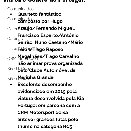
Comunicados
Quarteto fantástico 
Comunicados
composto por Hugo 
Araújo/Fernando Miguel, 
Galerias
Francisco Esperto/António 
Galerias
Serrão, Nuno Caetano/Mário 
Listas de Inscritos
Feio e Tiago Raposo 
Magalhães/Tiago Carvalho 
CRM Motorsport
irão animar prova organizada 
Kia GT Cup
pelo Clube Automóvel da 
Marinha Grande 
Kia GT Cup
Excelente desempenho 
evidenciado em 2019 pela 
viatura desenvolvida pela Kia 
Portugal em parceria com a 
CRM Motorsport deixa 
antever grandes lutas pelo 
triunfo na categoria RC5