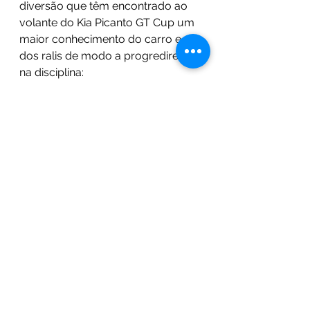
diversão que têm encontrado ao 
volante do Kia Picanto GT Cup um 
maior conhecimento do carro e 
dos ralis de modo a progredirem 
na disciplina:
“Tem sido um ano fabuloso em 
divertimento e experiência de 
condução, mas queremos agora 
dar o passo seguinte para sermos 
mais constantes e rápidos. No 
entanto, tudo é novo para mim, 
incluindo o conhecimento das 
provas, tornando o trabalho do 
Mário Feio mais difícil, mas 
também mais desafiante!”,
 afirma 
um bem-disposto Nuno Caetano.
NOVO TROÇO EM SÃO PEDRO DE 