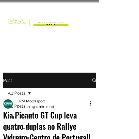
Post
All Posts
CRM Motorsport
All Posts
Oct 1, 2019
4 min read
Kia Picanto GT Cup leva
Super Seven
quatro duplas ao Rallye
Kia GT Cup
Vidreiro Centro de Portugal!
Kia GT Cup