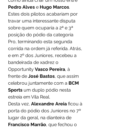
como ainda criar um fosso entre 
Pedro Alves 
e 
Hugo Marcos
.
Estes dois pilotos acabariam por 
travar uma interessante disputa 
sobre quem ocuparia a 2ª e 3ª 
posição do pódio da categoria 
Pro, terminando esta segunda 
corrida na ordem já referida. Atrás, 
e em 2º dos Juniores, recebeu a 
bandeirada de xadrez o 
Opportunity 
Vasco Pereira
, à 
frente de 
José Bastos
, que assim 
celebrou juntamente com a 
BCM 
Sports 
um duplo pódio nesta 
estreia em Vila Real.
Desta vez, 
Alexandre Areia 
ficou à 
porta do pódio dos Juniores no 7º 
lugar da geral, na dianteira de 
Francisco Marrão
, que fechou o 