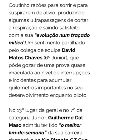
Coutinho razões para sorrir e para 
suspirarem de alívio, produzindo 
algumas ultrapassagens de cortar 
a respiração e saindo satisfeito 
com a sua 
“evolução num traçado 
mítico
”.Um sentimento partilhado 
pelo colega de equipa 
David 
Matos Chaves 
(6º Júnior), que 
pôde gozar de uma prova quase 
imaculada ao nível de interrupções 
e incidentes para acumular 
quilómetros importantes no seu 
desenvolvimento enquanto piloto.
No 13º lugar da geral e no 7º da 
categoria Júnior, 
Guilherme Dal 
Maso 
admitiu ter tido 
“o melhor 
fim-de-semana” 
da sua carreira 