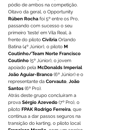
pódio de ambos na competição.
Oitavo da geral, o Opportunity 
Rúben Rocha 
foi 5º entre os Pro, 
passando com sucesso o seu 
primeiro ‘teste’ em Vila Real, à 
frente do piloto 
Civilria 
Orlando 
Batina (4º Júnior), o piloto 
M 
Coutinho/Team Norte Francisco 
Coutinho
 (5º Júnior), o jovem 
apoiado pela 
McDonalds Imperial 
João Aguiar-Branco
 (6º Júnior) e o 
representante da 
Corvauto
, 
João 
Santos
 (6º Pro).
Atrás deste grupo concluíram a 
prova 
Sérgio Azevedo 
(7º Pro), o 
piloto 
FPAK Rodrigo Ferreira
, que 
continua a dar passos seguros na 
transição do karting, o piloto local 