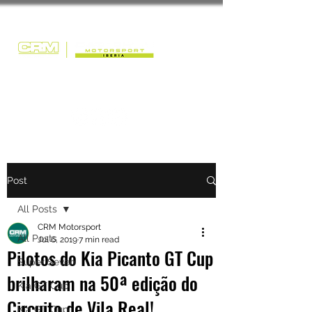
Post
All Posts
CRM Motorsport
All Posts
Jul 6, 2019
7 min read
Pilotos do Kia Picanto GT Cup
Super Seven
brilharam na 50ª edição do
Kia GT Cup
Circuito de Vila Real!
Kia GT Cup