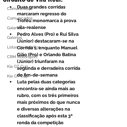
Duas grandes corridas 
Comunicados
marcaram regresso do 
Comunicados
Troféu monomarca à prova 
vila-realense
Galerias
Pedro Alves (Pro) e Rui Silva 
Galerias
(Júnior) destacaram-se na 
Listas de Inscritos
Corrida 1, enquanto Manuel 
Gião (Pro) e Orlando Batina 
CRM Motorsport
(Júnior) triunfaram na 
Kia GT Cup
segunda e derradeira corrida 
do fim-de-semana
Kia GT Cup
Luta pelas duas categorias 
encontra-se ainda mais ao 
rubro, com os três primeiros 
mais próximos do que nunca 
e diversas alterações na 
classificação após esta 3ª 
ronda da competição