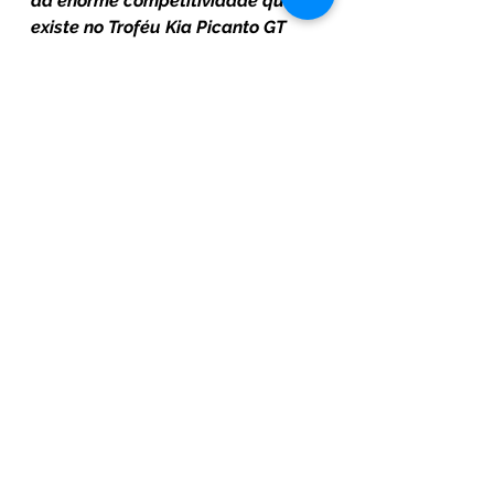
da enorme competitividade que 
existe no Troféu Kia Picanto GT 
Cup. Os meus parabéns aos 
pilotos e equipas pelo seu 
desempenho neste difícil traçado 
e até Jerez de La Frontera, palco 
de mais um enorme desafio na 
que será a primeira prova 
internacional da competição!”
Já 
Tiago Carvalho, Diretor de 
Após-Venda da Kia Portugal e 
responsável da Comissão Técnica 
do Troféu
, em conjunto com o 
CEO da CRM Motorsport Tiago 
Raposo Magalhães, 
salientaram 
“a igualdade técnica de todos os 
carros”, 
reforçada nesta visita por 
intermédio de um 
“detalhado 