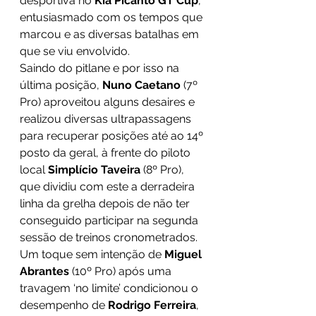
desportiva no 
Kia Picanto GT Cup
, 
entusiasmado com os tempos que 
marcou e as diversas batalhas em 
que se viu envolvido.
Saindo do pitlane e por isso na 
última posição, 
Nuno Caetano 
(7º 
Pro) aproveitou alguns desaires e 
realizou diversas ultrapassagens 
para recuperar posições até ao 14º 
posto da geral, à frente do piloto 
local 
Simplício Taveira 
(8º Pro), 
que dividiu com este a derradeira 
linha da grelha depois de não ter 
conseguido participar na segunda 
sessão de treinos cronometrados.
Um toque sem intenção de 
Miguel 
Abrantes 
(10º Pro) após uma 
travagem ‘no limite’ condicionou o 
desempenho de 
Rodrigo Ferreira
, 