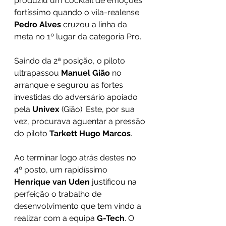
produziu um cocktail de emoções 
fortíssimo quando o vila-realense 
Pedro Alves 
cruzou a linha da 
meta no 1º lugar da categoria Pro.
Saindo da 2ª posição, o piloto 
ultrapassou 
Manuel Gião 
no 
arranque e segurou as fortes 
investidas do adversário apoiado 
pela 
Univex
 (Gião). Este, por sua 
vez, procurava aguentar a pressão 
do piloto 
Tarkett Hugo Marcos
.
Ao terminar logo atrás destes no 
4º posto, um rapidíssimo 
Henrique van Uden 
justificou na 
perfeição o trabalho de 
desenvolvimento que tem vindo a 
realizar com a equipa 
G-Tech
. O 