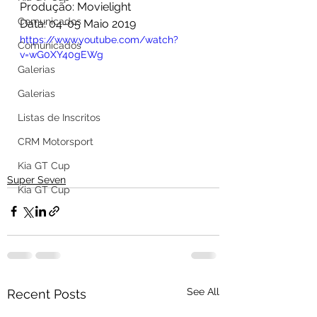
Produção: Movielight
Comunicados
Data: 04-05 Maio 2019
https://www.youtube.com/watch?
Comunicados
v=wG0XY40gEWg
Galerias
Galerias
Listas de Inscritos
CRM Motorsport
Kia GT Cup
Super Seven
Kia GT Cup
See All
Recent Posts