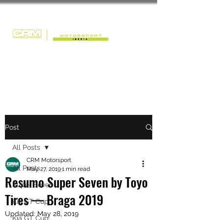
Post
All Posts
CRM Motorsport
All Posts
May 27, 2019
1 min read
Resumo Super Seven by Toyo
Super Seven
Tires — Braga 2019
Kia GT Cup
Updated:
May 28, 2019
Kia GT Cup