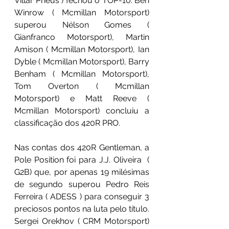
Villar Pneus ) fechou o TOP-10. Ben 
Winrow ( Mcmillan Motorsport) 
superou Nélson Gomes ( 
Gianfranco Motorsport), Martin 
Amison ( Mcmillan Motorsport), Ian 
Dyble ( Mcmillan Motorsport), Barry 
Benham ( Mcmillan Motorsport), 
Tom Overton ( Mcmillan 
Motorsport) e Matt Reeve ( 
Mcmillan Motorsport) concluiu a 
classificação dos 420R PRO.
Nas contas dos 420R Gentleman, a 
Pole Position foi para J.J. Oliveira  ( 
G2B) que, por apenas 19 milésimas 
de segundo superou Pedro Reis 
Ferreira ( ADESS ) para conseguir 3 
preciosos pontos na luta pelo título.
Sergei Orekhov ( CRM Motorsport) 