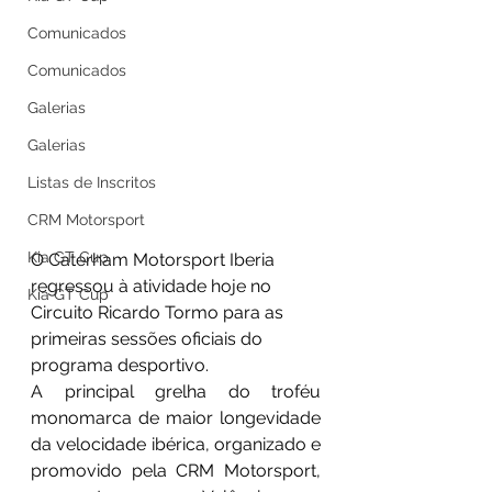
Comunicados
Comunicados
Galerias
Galerias
Listas de Inscritos
CRM Motorsport
Kia GT Cup
O Caterham Motorsport Iberia 
regressou à atividade hoje no 
Kia GT Cup
Circuito Ricardo Tormo para as 
primeiras sessões oficiais do 
programa desportivo.
A principal grelha do troféu 
monomarca de maior longevidade 
da velocidade ibérica, organizado e 
promovido pela CRM Motorsport, 