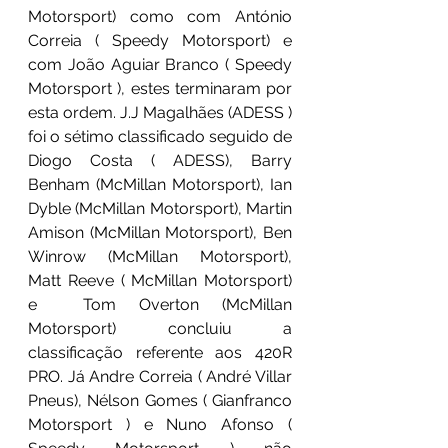
Motorsport) como com António 
Correia ( Speedy Motorsport) e 
com João Aguiar Branco ( Speedy 
Motorsport ), estes terminaram por 
esta ordem. J.J Magalhães (ADESS ) 
foi o sétimo classificado seguido de 
Diogo Costa ( ADESS), Barry 
Benham (McMillan Motorsport), Ian 
Dyble (McMillan Motorsport), Martin 
Amison (McMillan Motorsport), Ben 
Winrow (McMillan Motorsport), 
Matt Reeve ( McMillan Motorsport) 
e  Tom Overton (McMillan 
Motorsport) concluiu a 
classificação referente aos 420R 
PRO. Já Andre Correia ( André Villar 
Pneus), Nélson Gomes ( Gianfranco 
Motorsport ) e Nuno Afonso ( 