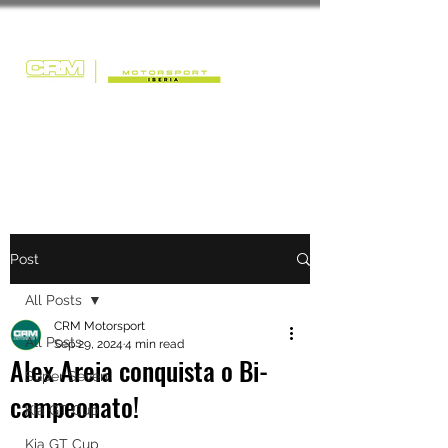
Post
All Posts
CRM Motorsport
All Posts
Sep 29, 2024
4 min read
Alex Areia conquista o Bi-
Super Seven
campeonato!
Kia GT Cup
Kia GT Cup