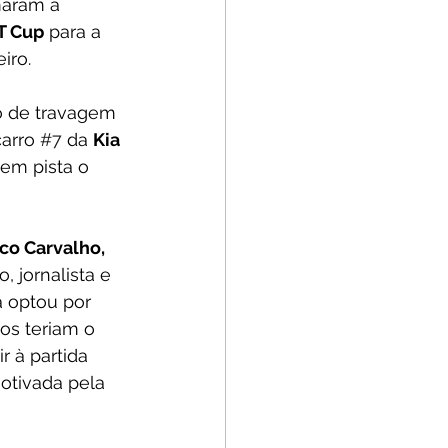
maram a 
T Cup
 para a 
iro.
o de travagem 
arro 
#7
 da 
Kia 
em pista o 
co Carvalho, 
, jornalista e 
 optou por 
os teriam o 
r à partida 
otivada pela 