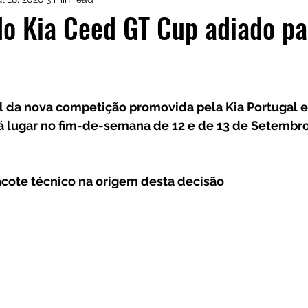
istas de Inscritos
CRM Motorsport
Kia GT Cu
o Kia Ceed GT Cup adiado pa
l da nova competição promovida pela Kia Portugal e
á lugar no fim-de-semana de 12 e de 13 de Setembro,
cote técnico na origem desta decisão