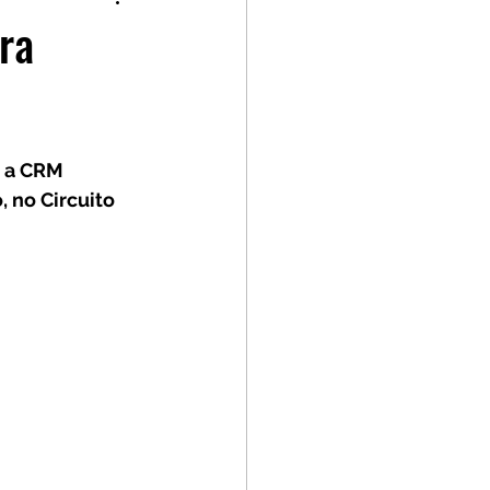
p
Kia GT Cup
ra
 a CRM 
 no Circuito 