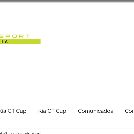
Sobre Nós
Caterham Motorsport 
RACK-DAYS | EVENTOS
Kia GT Cup
Kia GT Cup
Comunicados
Co
ul 18, 2020
3 min read