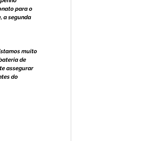
mpenho 
onato para o 
, a segunda 
Estamos muito 
ateria de 
te assegurar 
ntes do 