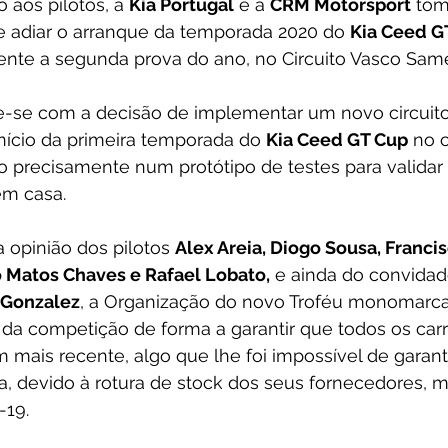
 aos pilotos, a 
Kia Portugal
 e a 
CRM Motorsport
 to
e adiar o arranque da temporada 2020 do 
Kia Ceed G
ente a segunda prova do ano, no Circuito Vasco Same
-se com a decisão de implementar um novo circuit
ício da primeira temporada do 
Kia Ceed GT Cup
 no c
o precisamente num protótipo de testes para validar 
em casa. 
a opinião dos pilotos 
Alex Areia, Diogo Sousa, Francis
 Matos Chaves e Rafael Lobato,
 e ainda do convidado
 Gonzalez
, a Organização do novo Troféu monomarca
 da competição de forma a garantir que todos os carr
m mais recente, algo que lhe foi impossível de garanti
a, devido à rotura de stock dos seus fornecedores, m
-19.