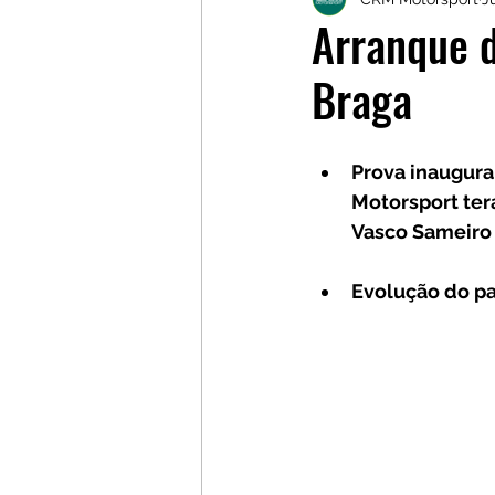
Galerias
Galerias
L
Arranque d
Braga
Prova inaugura
Motorsport ter
Vasco Sameiro
Evolução do pa