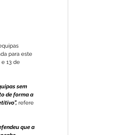
equipas 
ada para este 
 e 13 de 
quipas sem 
o de forma a 
itivo”,
 refere 
efendeu que a 