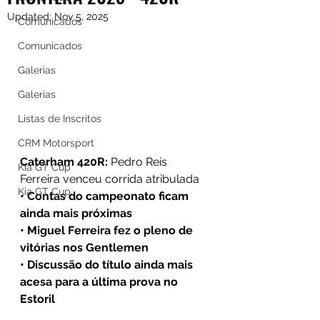
Updated:
Nov 5, 2025
Comunicados
Comunicados
Galerias
Galerias
Listas de Inscritos
CRM Motorsport
Caterham 420R: 
Pedro Reis 
Kia GT Cup
Ferreira venceu corrida atribulada
Kia GT Cup
• Contas do campeonato ficam 
ainda mais próximas
• Miguel Ferreira fez o pleno de 
vitórias nos Gentlemen
• Discussão do título ainda mais 
acesa para a última prova no 
Estoril