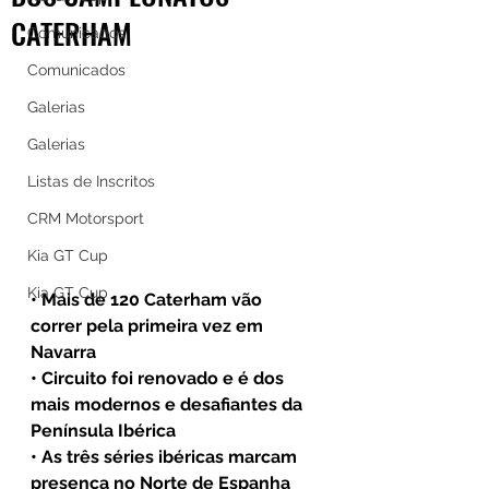
CATERHAM
Comunicados
Comunicados
Galerias
Galerias
Listas de Inscritos
CRM Motorsport
Kia GT Cup
Kia GT Cup
• Mais de 120 Caterham vão 
correr pela primeira vez em 
Navarra
• Circuito foi renovado e é dos 
mais modernos e desafiantes da 
Península Ibérica
• As três séries ibéricas marcam 
presença no Norte de Espanha