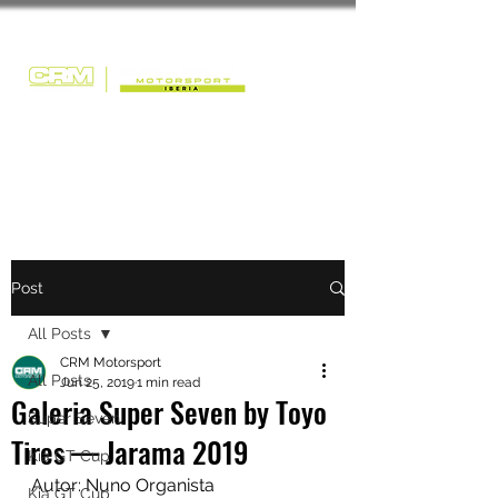
Post
All Posts
CRM Motorsport
All Posts
Jun 25, 2019
1 min read
Galeria Super Seven by Toyo
Super Seven
Tires — Jarama 2019
Kia GT Cup
Autor: Nuno Organista
Kia GT Cup