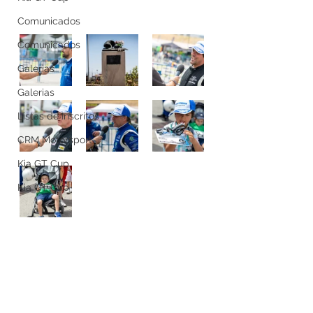
Comunicados
Comunicados
Galerias
Galerias
Listas de Inscritos
CRM Motorsport
Kia GT Cup
Kia GT Cup