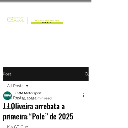
Post
All Posts
CRM Motorsport
All Posts
Apr 19, 2025
2 min read
J.J.Oliveira arrebata a
Super Seven
primeira “Pole” de 2025
Kia GT Cup
Kia GT Cup