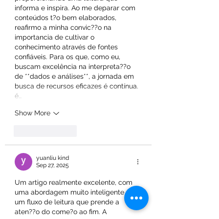
informa e inspira. Ao me deparar com 
conteúdos t?o bem elaborados, 
reafirmo a minha convic??o na 
importancia de cultivar o 
conhecimento através de fontes 
confiáveis. Para os que, como eu, 
buscam excelência na interpreta??o 
de **dados e análises**, a jornada em 
busca de recursos eficazes é contínua. 
é…
Show More
Like
Reply
yuanliu kind
Sep 27, 2025
Um artigo realmente excelente, com 
uma abordagem muito inteligente e 
um fluxo de leitura que prende a 
aten??o do come?o ao fim. A 