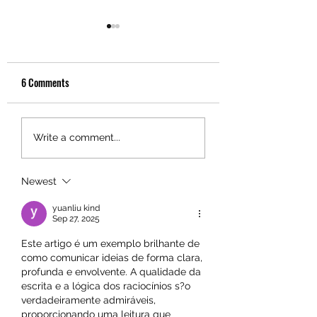
6 Comments
Caterham 340R: Diogo
Caterham 420R: J. J.
Write a comment...
Tavares bisa no Estoril,
Oliveira e Francisco V
vencendo a última corrida
dividem as vitórias n
Newest
de sábado
segundo dia
yuanliu kind
Sep 27, 2025
Este artigo é um exemplo brilhante de 
como comunicar ideias de forma clara, 
profunda e envolvente. A qualidade da 
escrita e a lógica dos raciocínios s?o 
verdadeiramente admiráveis, 
proporcionando uma leitura que 