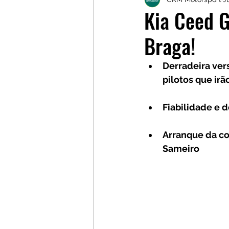
Galerias
Galerias
L
Kia Ceed G
Braga!
Derradeira ve
pilotos que ir
Fiabilidade e 
Arranque da co
Sameiro