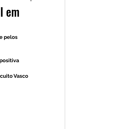
p
Kia GT Cup
al em
 pelos 
positiva
cuito Vasco 