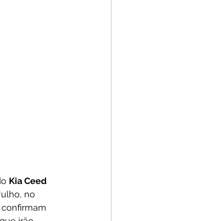
do 
Kia Ceed 
ulho, no 
 confirmam 
que irão 