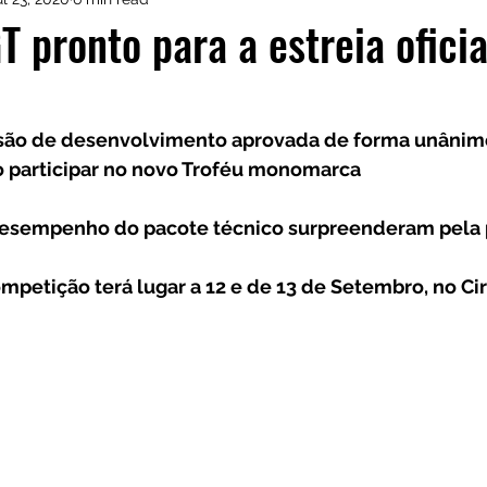
istas de Inscritos
CRM Motorsport
Kia GT Cu
T pronto para a estreia ofici
rsão de desenvolvimento aprovada de forma unânime
ão participar no novo Troféu monomarca
desempenho do pacote técnico surpreenderam pela 
mpetição terá lugar a 12 e de 13 de Setembro, no Cir