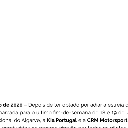
ho de 2020
 – Depois de ter optado por adiar a estreia 
marcada para o último fim-de-semana de 18 e 19 de J
onal do Algarve, a 
Kia Portugal
 e a 
CRM Motorsport
 conduzidos no mesmo circuito por todos os pilotos 