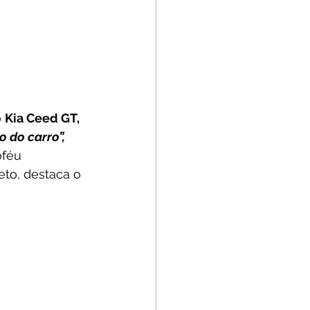
 
Kia Ceed GT,
o do carro”,
oféu 
eto, destaca o 