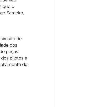
s que o 
sco Sameiro, 
circuito de 
idade dos 
de peças 
dos pilotos e 
volvimento do 