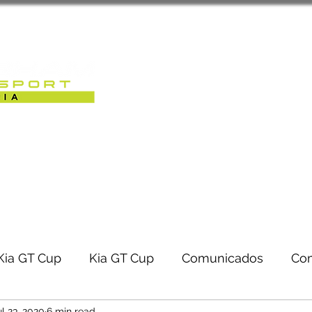
Sobre Nós
Caterham Motorsport 
RACK-DAYS | EVENTOS
Kia GT Cup
Kia GT Cup
Comunicados
Co
ul 23, 2020
6 min read