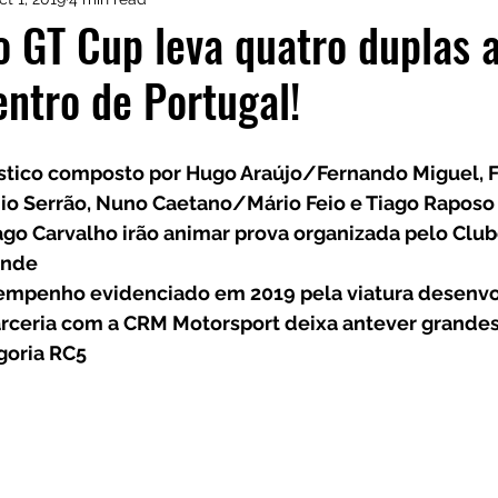
istas de Inscritos
CRM Motorsport
Kia GT Cu
o GT Cup leva quatro duplas 
entro de Portugal!
stico composto por Hugo Araújo/Fernando Miguel, F
o Serrão, Nuno Caetano/Mário Feio e Tiago Raposo
o Carvalho irão animar prova organizada pelo Clu
ande 
mpenho evidenciado em 2019 pela viatura desenvol
rceria com a CRM Motorsport deixa antever grandes 
goria RC5