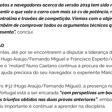
otos e navegadores acerca da versão 2019 tem sido m
ntir o que vale o carro com mais 10 cv de potência, 
tralina e travões de competição. Viemos com o objet
ambém de comprovar todos os argumentos técnicos qu
esenta”,
 conclui.
ÃO
tas, até por se encontrarem a disputar a liderança d
Hugo Araújo/Fernando Miguel e Francisco Esperto/
e o ‘motard’ Nuno Caetano continua à procura de evo
ajuda preciosa do seu navegador, o experiente Mário
ro 
#32
 (Hugo Araújo/Fernando Miguel), a presença no
Portugal está a ser encarada 
“com perspetivas um bo
 triunfos obtidos nas duas provas anteriores”
, embo
 importante é continuar a aprender na disciplina. 