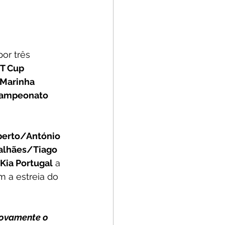
or três 
GT Cup
Marinha 
ampeonato 
perto/António 
alhães/Tiago 
Kia Portugal
 a 
 a estreia do 
novamente o 