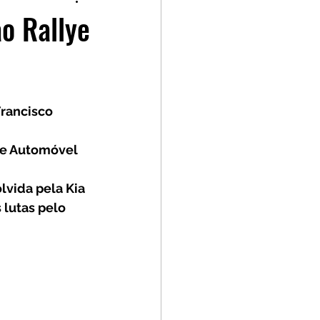
p
Kia GT Cup
ao Rallye
rancisco 
 
be Automóvel 
vida pela Kia 
lutas pelo 