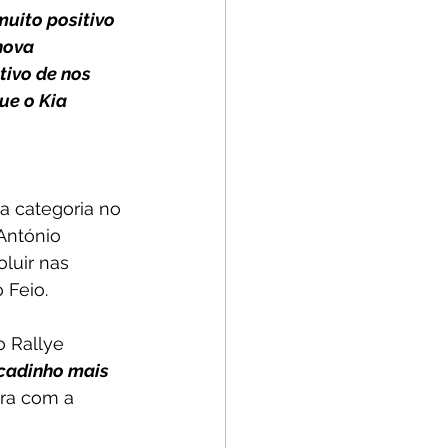
uito positivo 
nova 
ivo de nos 
e o Kia 
a categoria no 
António 
luir nas 
 Feio.
 Rallye 
cadinho mais 
ra com a 