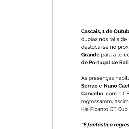
Cascais, 1 de Outu
duplas nos ralis de
desloca-se no próx
Grande
 para a ter
de Portugal de Rali
Às presenças habitu
Serrão
 e 
Nuno Cae
Carvalho
, com o C
regressarem, assim
Kia Picanto GT Cup v
“É fantástico regre