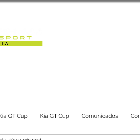
Sobre Nós
Caterham Motorsport 
RACK-DAYS | EVENTOS
Kia GT Cup
Kia GT Cup
Comunicados
Co
ct 1, 2019
4 min read