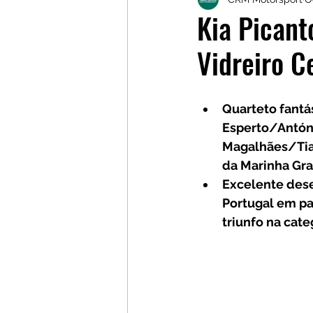
Galerias
Galerias
L
Kia Picant
Vidreiro C
Quarteto fantá
Esperto/Antóni
Magalhães/Tiag
da Marinha Gr
Excelente dese
Portugal em pa
triunfo na cate