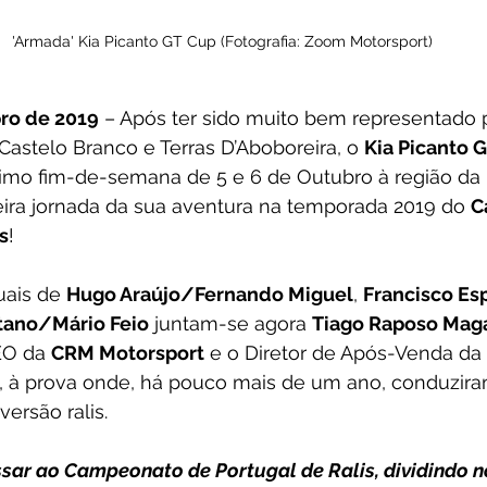
'Armada' Kia Picanto GT Cup (Fotografia: Zoom Motorsport)
bro de 2019
 – Após ter sido muito bem representado p
 Castelo Branco e Terras D’Aboboreira, o 
Kia Picanto 
imo fim-de-semana de 5 e 6 de Outubro à região da 
ceira jornada da sua aventura na temporada 2019 do 
C
s
!
ais de 
Hugo Araújo/Fernando Miguel
, 
Francisco Es
tano/Mário Feio
 juntam-se agora 
Tiago Raposo Mag
EO da 
CRM Motorsport
 e o Diretor de Após-Venda da 
, à prova onde, há pouco mais de um ano, conduziram
ersão ralis.
ssar ao Campeonato de Portugal de Ralis, dividindo 