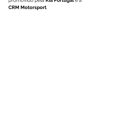
promovido pela 
Kia Portugal 
e a 
CRM Motorsport
.