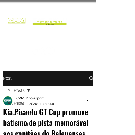
Post
All Posts
CRM Motorsport
All Posts
Feb 25, 2020
3 min read
Kia Picanto GT Cup promove
Super Seven
batismo de pista memorável
Kia GT Cup
aos capitães do Belenenses
Kia GT Cup