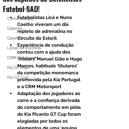
Futebol SAD!
Comunicados
Futebolistas Licá e Nuno 
Comunicados
Coelho viveram um dia 
Galerias
repleto de adrenalina no 
Circuito do Estoril
Galerias
Experiência de condução 
Listas de Inscritos
contou com a ajuda dos 
CRM Motorsport
‘misters’ Manuel Gião e Hugo 
Marcos, habituais ‘titulares’ 
Kia GT Cup
da competição monomarca 
Kia GT Cup
promovida pela Kia Portugal 
e a CRM Motorsport
Adaptação dos jogadores ao 
carro e a confiança derivada 
do comportamento em pista 
do Kia Picanto GT Cup foram 
elogiadas por todos os 
elementos de uma ‘equipa 