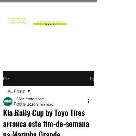
Post
All Posts
CRM Motorsport
All Posts
Oct 6, 2020
3 min read
Kia Rally Cup by Toyo Tires
Super Seven
arranca este fim-de-semana
Kia GT Cup
na Marinha Grande
Kia GT Cup