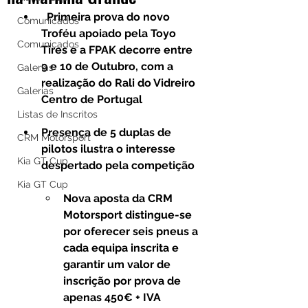
Primeira prova do novo 
Comunicados
Troféu apoiado pela Toyo 
Comunicados
Tires e a FPAK decorre entre 
9 e 10 de Outubro, com a 
Galerias
realização do Rali do Vidreiro 
Galerias
Centro de Portugal
Listas de Inscritos
Presença de 5 duplas de 
CRM Motorsport
pilotos ilustra o interesse 
Kia GT Cup
despertado pela competição
Kia GT Cup
Nova aposta da CRM 
Motorsport distingue-se 
por oferecer seis pneus a 
cada equipa inscrita e 
garantir um valor de 
inscrição por prova de 
apenas 450€ + IVA