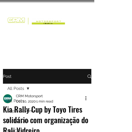
Post
All Posts
CRM Motorsport
All Posts
Oct 10, 2020
1 min read
Kia Rally Cup by Toyo Tires
Super Seven
solidário com organização do
Kia GT Cup
Rali Vidreiro
Kia GT Cup