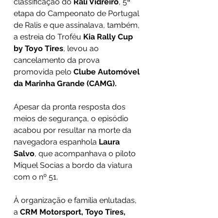
classificação do 
Rali Vidreiro
, 5ª 
etapa do Campeonato de Portugal 
de Ralis e que assinalava, também, 
a estreia do Troféu 
Kia Rally Cup 
by Toyo Tires
, levou ao 
cancelamento da prova 
promovida pelo 
Clube Automóvel 
da Marinha Grande (CAMG).
Apesar da pronta resposta dos 
meios de segurança, o episódio 
acabou por resultar na morte da 
navegadora espanhola 
Laura 
Salvo
, que acompanhava o piloto 
Miquel Socias a bordo da viatura 
com o nº 51.
À organização e família enlutadas, 
a 
CRM Motorsport, Toyo Tires, 