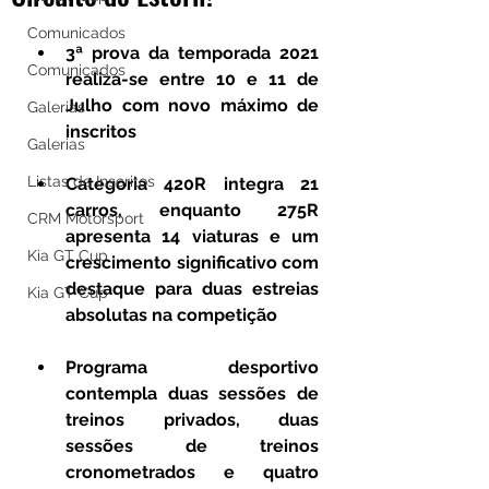
Comunicados
3ª prova da temporada 2021 
Comunicados
realiza-se entre 10 e 11 de 
Julho com novo máximo de 
Galerias
inscritos
Galerias
Listas de Inscritos
Categoria 420R integra 21 
carros, enquanto 275R 
CRM Motorsport
apresenta 14 viaturas e um 
Kia GT Cup
crescimento significativo com 
destaque para duas estreias 
Kia GT Cup
absolutas na competição
Programa desportivo 
contempla duas sessões de 
treinos privados, duas 
sessões de treinos 
cronometrados e quatro 