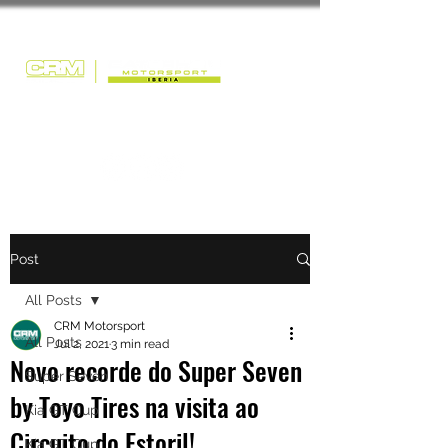
Post
All Posts
CRM Motorsport
All Posts
Jul 2, 2021
3 min read
Novo recorde do Super Seven
Super Seven
by Toyo Tires na visita ao
Kia GT Cup
Circuito do Estoril!
Kia GT Cup