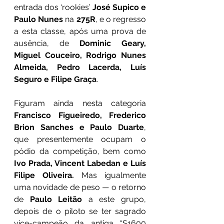
entrada dos ‘rookies’ 
José Supico e 
Paulo Nunes 
na 
275R
, e o regresso 
a esta classe, após uma prova de 
ausência, de 
Dominic Geary, 
Miguel Couceiro, Rodrigo Nunes 
Almeida, Pedro Lacerda, Luís 
Seguro e Filipe Graça
. 
Figuram ainda nesta categoria 
Francisco Figueiredo, Frederico 
Brion Sanches e Paulo Duarte
, 
que presentemente ocupam o 
pódio da competição, bem como
Ivo Prada, Vincent Labedan e Luís 
Filipe Oliveira.
 Mas igualmente 
uma novidade de peso — o retorno 
de 
Paulo Leitão
 a este grupo, 
depois de o piloto se ter sagrado 
vice-campeão da antiga “S1600 