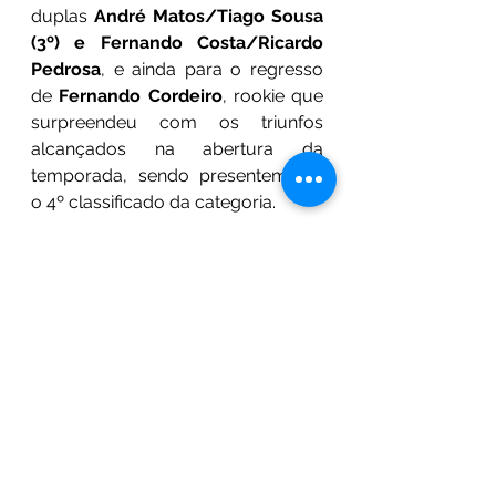
duplas
 André Matos/Tiago Sousa 
(3º) e Fernando Costa/Ricardo 
Pedrosa
, e ainda para o regresso 
de
 Fernando Cordeiro
, rookie que 
surpreendeu com os triunfos 
alcançados na abertura da 
temporada, sendo presentemente 
o 4º classificado da categoria.
Como habitualmente, o programa 
desportivo do 
Super Seven by 
Toyo Tires
 no Circuito do Estoril 
será repartido por dois dias e 
comporta duas sessões de treinos 
privados, duas sessões de treinos 
cronometrados e quatro corridas. 
Todas as informações a respeito 
desta prova poderão ser 