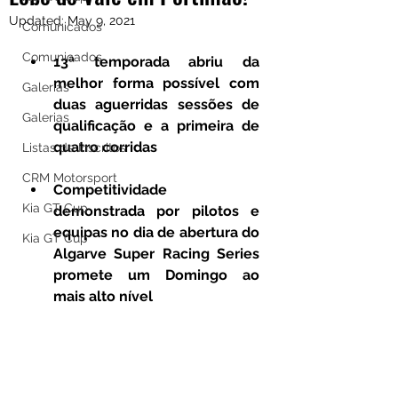
Updated:
May 9, 2021
Comunicados
Comunicados
13ª temporada abriu da 
melhor forma possível com 
Galerias
duas aguerridas sessões de 
Galerias
qualificação e a primeira de 
quatro corridas
Listas de Inscritos
CRM Motorsport
Competitividade 
Kia GT Cup
demonstrada por pilotos e 
equipas no dia de abertura do 
Kia GT Cup
Algarve Super Racing Series 
promete um Domingo ao 
mais alto nível 