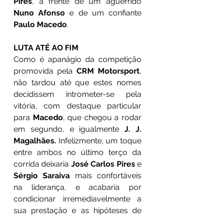
Pires
, à frente de um aguerrido 
Nuno Afonso
 e de um confiante 
Paulo Macedo
.
LUTA ATÉ AO FIM
Como é apanágio da competição 
promovida pela 
CRM Motorsport
, 
não tardou até que estes nomes 
decidissem intrometer-se pela 
vitória, com destaque particular 
para 
Macedo
, que chegou a rodar 
em segundo, e igualmente 
J. J. 
Magalhães.
 Infelizmente, um toque 
entre ambos no último terço da 
corrida deixaria 
José Carlos Pires
 e 
Sérgio Saraiva
 mais confortáveis 
na liderança, e acabaria por 
condicionar irremediavelmente a 
sua prestação e as hipóteses de 