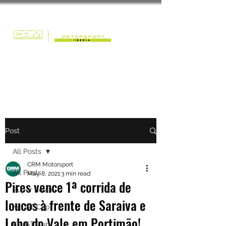
Post
All Posts
CRM Motorsport
All Posts
May 8, 2021
3 min read
Pires vence 1ª corrida de
Super Seven
loucos à frente de Saraiva e
Kia GT Cup
Lobo do Vale em Portimão!
Kia GT Cup