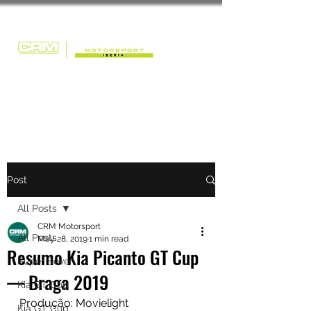
Post
All Posts
CRM Motorsport
All Posts
May 28, 2019
1 min read
Resumo Kia Picanto GT Cup
Super Seven
— Braga 2019
Kia GT Cup
Produção: Movielight
Kia GT Cup